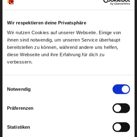
Ähnliche Themen
Single mit Kind
Partnersuche ab 50
Freundschaft
Wir respektieren deine Privatsphäre
Frauen
Liebe
Online Dating
Trennung
Wir nutzen Cookies auf unserer Webseite. Einige von
Bildkontakte als App
Gay Dating
Singleleben
ihnen sind notwendig, um unseren Service überhaupt
bereitstellen zu können, während andere uns helfen,
Chat
Beziehung
Männer
diese Webseite und ihre Erfahrung für dich zu
verbessern.
Beliebteste Artikel
Einwilligungsauswahl
Notwendig
Präferenzen
Alleinerziehende Singles – so wird die Partnersuche
zum Erfolg
Statistiken
Single mit Kind