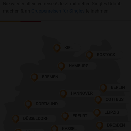
Nie wieder allein verreisen! Jetzt mit netten Singles Urlaub
machen & an
Gruppenreisen für Singles
teilnehmen
KIEL
ROSTOCK
HAMBURG
BREMEN
BERLIN
HANNOVER
COTTBUS
DORTMUND
LEIPZIG
ERFURT
DÜSSELDORF
DRESDEN
KASSEL