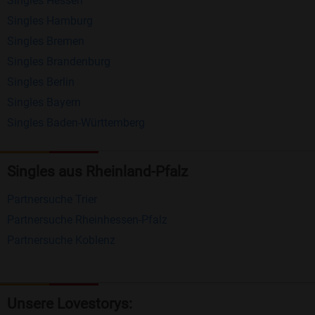
Singles Hessen
Erhalten und beantworten Sie kostenlos
Singles Hamburg
Nachrichten von anderen Mitgliedern.
Singles Bremen
Matching-Spiel
: Matchen Sie täglich bis zu 100
Singles Brandenburg
Profile ohne zusätzliche Kosten. So können Sie
Singles Berlin
Singles Bayern
spielend neue Leute kennenlernen.
Singles Baden-Württemberg
Was macht Bildkontakte besonders?
Kostenlose Kontaktfunktionen
: Im Gegensatz zu
Singles aus Rheinland-Pfalz
vielen anderen Singlebörsen bietet Bildkontakte
Partnersuche Trier
viele wichtige Funktionen zur Kontaktaufnahme
Partnersuche Rheinhessen-Pfalz
kostenlos an.
Partnersuche Koblenz
Große Community
: Mit über 4 Millionen
Registrierungen haben Sie beste Chancen,
jemanden zu finden, der zu Ihnen passt.
Unsere Lovestorys: