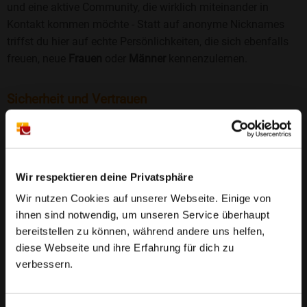
und eine aktive Community, die wirklich miteinander in
Kontakt kommen möchte - Statt auf anonyme Nicknames
triffst du hier auf echte Persönlichkeiten, die sich ebenfalls
freuen, neue
Frauen
oder
Männer
kennenzulernen.
Sicherheit und Vertrauen
Wir legen großen Wert auf Sicherheit und Datenschutz.
Jedes Profil wird manuell geprüft, und freiwillige
Echtheitschecks schaffen zusätzliches Vertrauen. Fake-
Profile und unangemessenes Verhalten haben bei uns keinen
Wir respektieren deine Privatsphäre
Platz.
Weiterlesen
Wir nutzen Cookies auf unserer Webseite. Einige von
ihnen sind notwendig, um unseren Service überhaupt
25 Jahre Erfahrung
: Seit 2000 bringt Bildkontakte
bereitstellen zu können, während andere uns helfen,
Menschen mit dem Wunsch nach einer
diese Webseite und ihre Erfahrung für dich zu
Partnerschaft zusammen. Dabei legen wir
verbessern.
großen Wert auf Sicherheit, Seriosität und eine
FAQ für Scharfbillig
vertrauensvolle Umgebung.