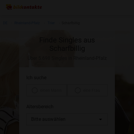
DE
Rheinland-Pfalz
Trier
Scharfbillig
Finde Singles aus
Scharfbillig
Über 5.698 Singles in Rheinland-Pfalz
Ich suche
einen Mann
eine Frau
Altersbereich
Bitte auswählen