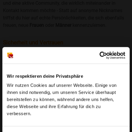
und eine aktive Community, die wirklich miteinander in
Kontakt kommen möchte - Statt auf anonyme Nicknames
triffst du hier auf echte Persönlichkeiten, die sich ebenfalls
freuen, neue
Frauen
oder
Männer
kennenzulernen.
Sicherheit und Vertrauen
Wir legen großen Wert auf Sicherheit und Datenschutz.
Jedes Profil wird manuell geprüft, und freiwillige
Echtheitschecks schaffen zusätzliches Vertrauen. Fake-
Profile und unangemessenes Verhalten haben bei uns keinen
Wir respektieren deine Privatsphäre
Platz.
Weiterlesen
Wir nutzen Cookies auf unserer Webseite. Einige von
ihnen sind notwendig, um unseren Service überhaupt
25 Jahre Erfahrung
: Seit 2000 bringt Bildkontakte
bereitstellen zu können, während andere uns helfen,
Menschen mit dem Wunsch nach einer
diese Webseite und ihre Erfahrung für dich zu
Partnerschaft zusammen. Dabei legen wir
verbessern.
großen Wert auf Sicherheit, Seriosität und eine
FAQ für Metterich
vertrauensvolle Umgebung.