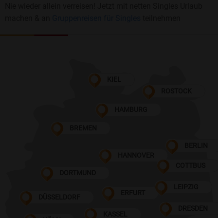
Nie wieder allein verreisen! Jetzt mit netten Singles Urlaub
machen & an
Gruppenreisen für Singles
teilnehmen
KIEL
ROSTOCK
HAMBURG
BREMEN
BERLIN
HANNOVER
COTTBUS
DORTMUND
LEIPZIG
ERFURT
DÜSSELDORF
DRESDEN
KASSEL