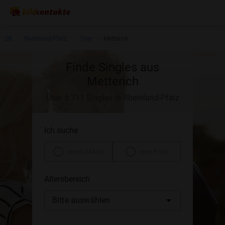
DE
Rheinland-Pfalz
Trier
Metterich
Finde Singles aus
Metterich
Über 5.711 Singles in Rheinland-Pfalz
Ich suche
einen Mann
eine Frau
Altersbereich
Bitte auswählen