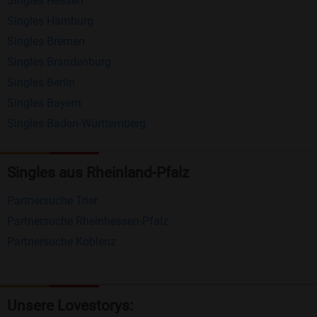
Singles Hessen
Erhalten und beantworten Sie kostenlos
Singles Hamburg
Nachrichten von anderen Mitgliedern.
Singles Bremen
Matching-Spiel
: Matchen Sie täglich bis zu 100
Singles Brandenburg
Profile ohne zusätzliche Kosten. So können Sie
Singles Berlin
Singles Bayern
spielend neue Leute kennenlernen.
Singles Baden-Württemberg
Was macht Bildkontakte besonders?
Kostenlose Kontaktfunktionen
: Im Gegensatz zu
Singles aus Rheinland-Pfalz
vielen anderen Singlebörsen bietet Bildkontakte
Partnersuche Trier
viele wichtige Funktionen zur Kontaktaufnahme
Partnersuche Rheinhessen-Pfalz
kostenlos an.
Partnersuche Koblenz
Große Community
: Mit über 4 Millionen
Registrierungen haben Sie beste Chancen,
jemanden zu finden, der zu Ihnen passt.
Unsere Lovestorys: