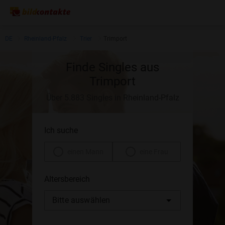
DE
Rheinland-Pfalz
Trier
Trimport
Finde Singles aus
Trimport
Über 5.883 Singles in Rheinland-Pfalz
Ich suche
einen Mann
eine Frau
Altersbereich
Bitte auswählen