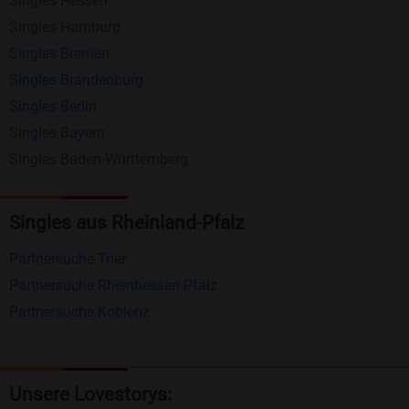
Singles Hessen
Erhalten und beantworten Sie kostenlos
Singles Hamburg
Nachrichten von anderen Mitgliedern.
Singles Bremen
Matching-Spiel
: Matchen Sie täglich bis zu 100
Singles Brandenburg
Profile ohne zusätzliche Kosten. So können Sie
Singles Berlin
Singles Bayern
spielend neue Leute kennenlernen.
Singles Baden-Württemberg
Was macht Bildkontakte besonders?
Kostenlose Kontaktfunktionen
: Im Gegensatz zu
Singles aus Rheinland-Pfalz
vielen anderen Singlebörsen bietet Bildkontakte
Partnersuche Trier
viele wichtige Funktionen zur Kontaktaufnahme
Partnersuche Rheinhessen-Pfalz
kostenlos an.
Partnersuche Koblenz
Große Community
: Mit über 4 Millionen
Registrierungen haben Sie beste Chancen,
jemanden zu finden, der zu Ihnen passt.
Unsere Lovestorys: