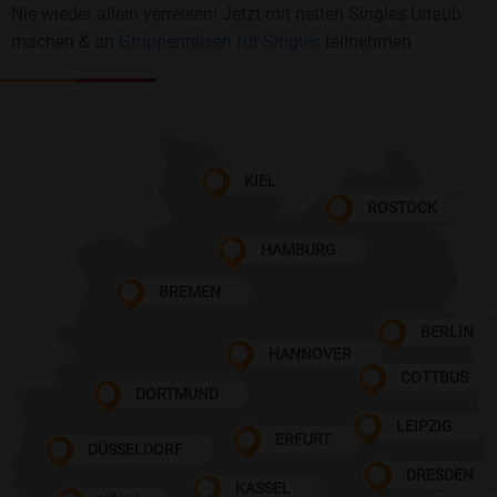
Nie wieder allein verreisen! Jetzt mit netten Singles Urlaub
machen & an
Gruppenreisen für Singles
teilnehmen
KIEL
ROSTOCK
HAMBURG
BREMEN
BERLIN
HANNOVER
COTTBUS
DORTMUND
LEIPZIG
ERFURT
DÜSSELDORF
DRESDEN
KASSEL