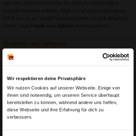
und eine aktive Community, die wirklich miteinander in
Kontakt kommen möchte - Statt auf anonyme Nicknames
triffst du hier auf echte Persönlichkeiten, die sich ebenfalls
freuen, neue
Frauen
oder
Männer
kennenzulernen.
Sicherheit und Vertrauen
Wir legen großen Wert auf Sicherheit und Datenschutz.
Jedes Profil wird manuell geprüft, und freiwillige
Echtheitschecks schaffen zusätzliches Vertrauen. Fake-
Profile und unangemessenes Verhalten haben bei uns keinen
Wir respektieren deine Privatsphäre
Platz.
Weiterlesen
Wir nutzen Cookies auf unserer Webseite. Einige von
ihnen sind notwendig, um unseren Service überhaupt
25 Jahre Erfahrung
: Seit 2000 bringt Bildkontakte
bereitstellen zu können, während andere uns helfen,
Menschen mit dem Wunsch nach einer
diese Webseite und ihre Erfahrung für dich zu
Partnerschaft zusammen. Dabei legen wir
verbessern.
großen Wert auf Sicherheit, Seriosität und eine
FAQ für Trimport
vertrauensvolle Umgebung.