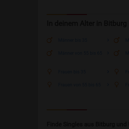
In deinem Alter in Bitburg
Männer
bis 35
M
Männer
von 55 bis 65
M
Frauen
bis 35
F
Frauen
von 55 bis 65
F
Finde Singles aus Bitburg und