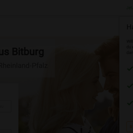
Jet
Ha
Wil
du 
us Bitburg
dam
 Rheinland-Pfalz
au
R