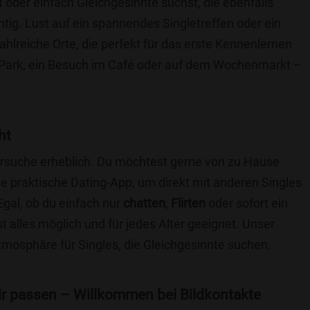
t oder einfach Gleichgesinnte suchst, die ebenfalls
chtig. Lust auf ein spannendes Singletreffen oder ein
ahlreiche Orte, die perfekt für das erste Kennenlernen
 Park, ein Besuch im Café oder auf dem Wochenmarkt –
.
ht
nersuche erheblich. Du möchtest gerne von zu Hause
e praktische Dating-App, um direkt mit anderen Singles
gal, ob du einfach nur
chatten
,
Flirten
oder sofort ein
t alles möglich und für jedes Alter geeignet. Unser
Atmosphäre für Singles, die Gleichgesinnte suchen.
 dir passen – Willkommen bei Bildkontakte