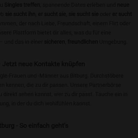
du
Singles treffen
, spannende Dates erleben und
neue
Ob
sie sucht ihn
,
er sucht sie
,
sie sucht sie
oder
er sucht
kommen, der nach Liebe, Freundschaft, einem Flirt oder
re Plattform bietet dir alles, was du für eine
– und das in einer
sicheren
,
freundlichen
Umgebung.
 Jetzt neue Kontakte knüpfen
ingle-Frauen und -Männer aus Bitburg. Durchstöbere
 kennen, die zu dir passen. Unsere Partnerbörse
du direkt sehen kannst, wer zu dir passt. Tauche ein in
ng, in der du dich wohlfühlen kannst.
burg - So einfach geht's