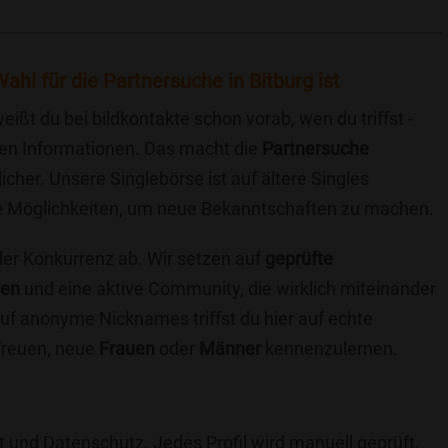
ahl für die Partnersuche in Bitburg ist
eißt du bei bildkontakte schon vorab, wen du triffst -
chen Informationen. Das macht die
Partnersuche
icher. Unsere Singlebörse ist auf ältere Singles
iche Möglichkeiten, um neue Bekanntschaften zu machen.
 der Konkurrenz ab. Wir setzen auf
geprüfte
ten
und eine aktive Community, die wirklich miteinander
uf anonyme Nicknames triffst du hier auf echte
 freuen, neue
Frauen
oder
Männer
kennenzulernen.
t und Datenschutz. Jedes Profil wird manuell geprüft,