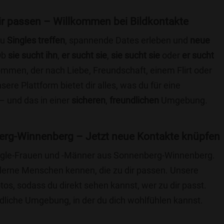
 dir passen – Willkommen bei Bildkontakte
du
Singles treffen
, spannende Dates erleben und
neue
Ob
sie sucht ihn
,
er sucht sie
,
sie sucht sie
oder
er sucht
kommen, der nach Liebe, Freundschaft, einem Flirt oder
re Plattform bietet dir alles, was du für eine
– und das in einer
sicheren
,
freundlichen
Umgebung.
erg-Winnenberg – Jetzt neue Kontakte knüpfen
Single-Frauen und -Männer aus Sonnenberg-Winnenberg.
lerne Menschen kennen, die zu dir passen. Unsere
otos, sodass du direkt sehen kannst, wer zu dir passt.
ndliche Umgebung, in der du dich wohlfühlen kannst.