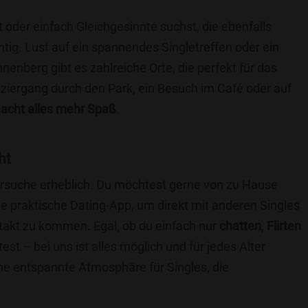
t oder einfach Gleichgesinnte suchst, die ebenfalls
chtig. Lust auf ein spannendes Singletreffen oder ein
nberg gibt es zahlreiche Orte, die perfekt für das
ziergang durch den Park, ein Besuch im Café oder auf
cht alles mehr Spaß
.
ht
nersuche erheblich. Du möchtest gerne von zu Hause
e praktische Dating-App, um direkt mit anderen Singles
akt zu kommen. Egal, ob du einfach nur
chatten
,
Flirten
st – bei uns ist alles möglich und für jedes Alter
ine entspannte Atmosphäre für Singles, die