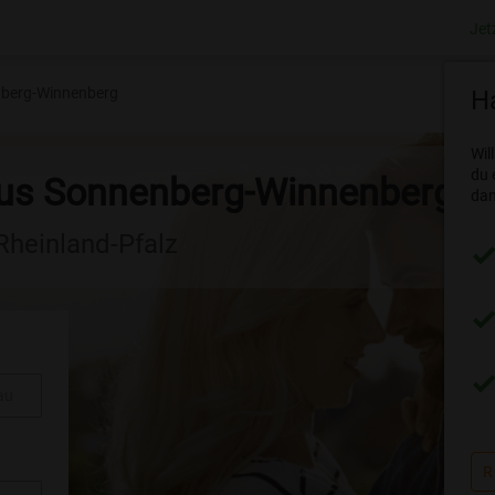
Jet
berg-Winnenberg
Ha
Wil
du 
aus Sonnenberg-Winnenberg
dam
 Rheinland-Pfalz
au
R