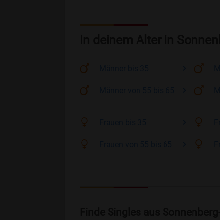
In deinem Alter in Sonne
Männer
bis 35
M
Männer
von 55 bis 65
M
Frauen
bis 35
F
Frauen
von 55 bis 65
F
Finde Singles aus Sonnenber