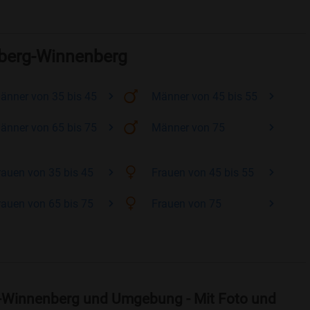
nberg-Winnenberg
änner
von 35 bis 45
Männer
von 45 bis 55
änner
von 65 bis 75
Männer
von 75
rauen
von 35 bis 45
Frauen
von 45 bis 55
rauen
von 65 bis 75
Frauen
von 75
g-Winnenberg und Umgebung - Mit Foto und