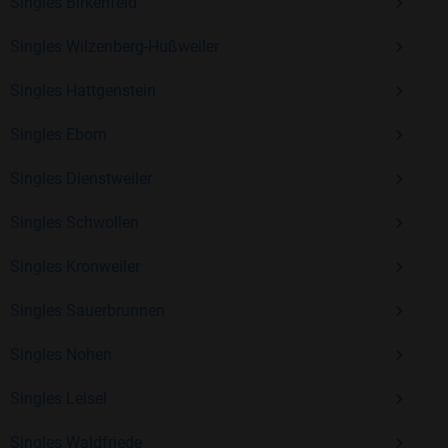
Erfahrung und vielen positiven Bewertungen.
Singles Birkenfeld
Kostenlos anmelden und neue Leute kennenlernen
Singles Wilzenberg-Hußweiler
Singles Hattgenstein
Mit Bildkontakte kannst du den nächsten Schritt wagen –
Singles Eborn
ohne Druck, aber mit viel Freude. Starte jetzt deine Reise und
entdecke, wie schön es ist, jemanden zu finden, der wirklich
Singles Dienstweiler
zu dir passt.
Singles Schwollen
Singles Kronweiler
Singles Sauerbrunnen
Singles Nohen
Singles Leisel
Singles Waldfriede