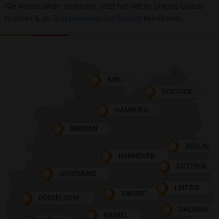
Nie wieder allein verreisen! Jetzt mit netten Singles Urlaub
machen & an
Gruppenreisen für Singles
teilnehmen
KIEL
ROSTOCK
HAMBURG
BREMEN
BERLIN
HANNOVER
COTTBUS
DORTMUND
LEIPZIG
ERFURT
DÜSSELDORF
DRESDEN
KASSEL