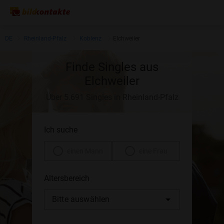
DE
Rheinland-Pfalz
Koblenz
Elchweiler
Finde Singles aus
Elchweiler
Über 5.691 Singles in Rheinland-Pfalz
Ich suche
einen Mann
eine Frau
Altersbereich
Bitte auswählen