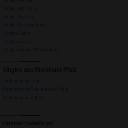
Singles Hessen
Erhalten und beantworten Sie kostenlos
Singles Hamburg
Nachrichten von anderen Mitgliedern.
Singles Bremen
Matching-Spiel
: Matchen Sie täglich bis zu 100
Singles Brandenburg
Profile ohne zusätzliche Kosten. So können Sie
Singles Berlin
Singles Bayern
spielend neue Leute kennenlernen.
Singles Baden-Württemberg
Was macht Bildkontakte besonders?
Kostenlose Kontaktfunktionen
: Im Gegensatz zu
Singles aus Rheinland-Pfalz
vielen anderen Singlebörsen bietet Bildkontakte
Partnersuche Trier
viele wichtige Funktionen zur Kontaktaufnahme
Partnersuche Rheinhessen-Pfalz
kostenlos an.
Partnersuche Koblenz
Große Community
: Mit über 4 Millionen
Registrierungen haben Sie beste Chancen,
jemanden zu finden, der zu Ihnen passt.
Unsere Lovestorys: