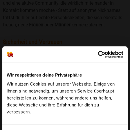
und eine aktive Community, die wirklich miteinander in
Kontakt kommen möchte - Statt auf anonyme Nicknames
triffst du hier auf echte Persönlichkeiten, die sich ebenfalls
freuen, neue
Frauen
oder
Männer
kennenzulernen.
Sicherheit und Vertrauen
Wir legen großen Wert auf Sicherheit und Datenschutz.
Jedes Profil wird manuell geprüft, und freiwillige
Echtheitschecks schaffen zusätzliches Vertrauen. Fake-
Profile und unangemessenes Verhalten haben bei uns keinen
Wir respektieren deine Privatsphäre
Platz.
Weiterlesen
Wir nutzen Cookies auf unserer Webseite. Einige von
ihnen sind notwendig, um unseren Service überhaupt
25 Jahre Erfahrung
: Seit 2000 bringt Bildkontakte
bereitstellen zu können, während andere uns helfen,
Menschen mit dem Wunsch nach einer
diese Webseite und ihre Erfahrung für dich zu
Partnerschaft zusammen. Dabei legen wir
verbessern.
großen Wert auf Sicherheit, Seriosität und eine
FAQ für Elchweiler
vertrauensvolle Umgebung.