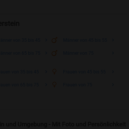
erstein
änner
von 35 bis 45
Männer
von 45 bis 55
änner
von 65 bis 75
Männer
von 75
rauen
von 35 bis 45
Frauen
von 45 bis 55
rauen
von 65 bis 75
Frauen
von 75
ein und Umgebung - Mit Foto und Persönlichkeit