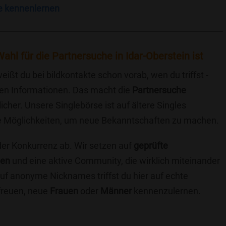
e kennenlernen
ahl für die Partnersuche in Idar-Oberstein ist
eißt du bei bildkontakte schon vorab, wen du triffst -
chen Informationen. Das macht die
Partnersuche
icher. Unsere Singlebörse ist auf ältere Singles
iche Möglichkeiten, um neue Bekanntschaften zu machen.
 der Konkurrenz ab. Wir setzen auf
geprüfte
ten
und eine aktive Community, die wirklich miteinander
uf anonyme Nicknames triffst du hier auf echte
 freuen, neue
Frauen
oder
Männer
kennenzulernen.