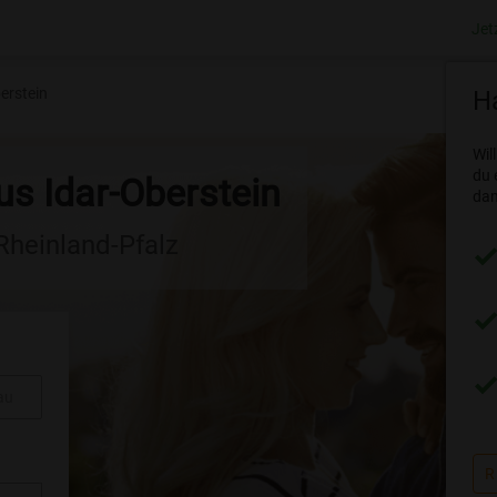
Jet
erstein
Ha
Wil
du 
us Idar-Oberstein
dam
 Rheinland-Pfalz
au
R