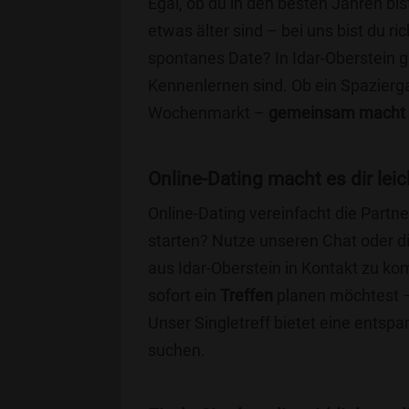
Egal, ob du in den besten Jahren bis
etwas älter sind – bei uns bist du ri
spontanes Date? In Idar-Oberstein gib
Kennenlernen sind. Ob ein Spazierg
Wochenmarkt –
gemeinsam macht 
Online-Dating macht es dir leic
Online-Dating vereinfacht die Part
starten? Nutze unseren Chat oder di
aus Idar-Oberstein in Kontakt zu ko
sofort ein
Treffen
planen möchtest – 
Unser Singletreff bietet eine entsp
suchen.