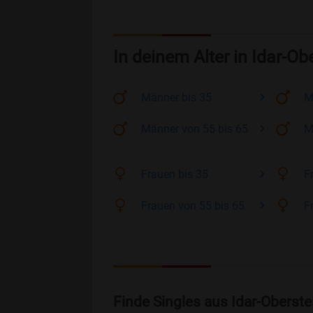
In deinem Alter in Idar-Ob
Männer
bis 35
M
Männer
von 55 bis 65
M
Frauen
bis 35
F
Frauen
von 55 bis 65
F
Finde Singles aus Idar-Oberst