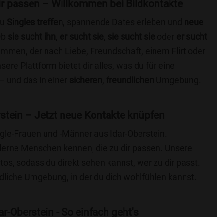
 dir passen – Willkommen bei Bildkontakte
du
Singles treffen
, spannende Dates erleben und
neue
Ob
sie sucht ihn
,
er sucht sie
,
sie sucht sie
oder
er sucht
kommen, der nach Liebe, Freundschaft, einem Flirt oder
re Plattform bietet dir alles, was du für eine
– und das in einer
sicheren
,
freundlichen
Umgebung.
stein – Jetzt neue Kontakte knüpfen
ingle-Frauen und -Männer aus Idar-Oberstein.
lerne Menschen kennen, die zu dir passen. Unsere
otos, sodass du direkt sehen kannst, wer zu dir passt.
ndliche Umgebung, in der du dich wohlfühlen kannst.
r-Oberstein - So einfach geht's