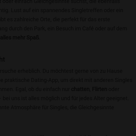
t oder einfach Gleichgesinnte suchst, die ebenfalls
chtig. Lust auf ein spannendes Singletreffen oder ein
t es zahlreiche Orte, die perfekt für das erste
ang durch den Park, ein Besuch im Café oder auf dem
alles mehr Spaß
.
ht
nersuche erheblich. Du möchtest gerne von zu Hause
e praktische Dating-App, um direkt mit anderen Singles
mmen. Egal, ob du einfach nur
chatten
,
Flirten
oder
bei uns ist alles möglich und für jedes Alter geeignet.
annte Atmosphäre für Singles, die Gleichgesinnte