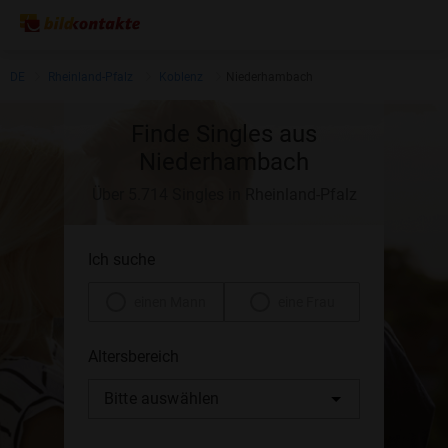
DE
Rheinland-Pfalz
Koblenz
Niederhambach
Finde Singles aus
Niederhambach
Über 5.714 Singles in Rheinland-Pfalz
Ich suche
einen Mann
eine Frau
Altersbereich
Bitte auswählen