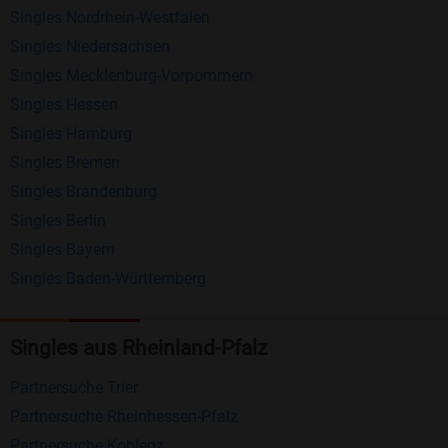
Singles Nordrhein-Westfalen
Schreiben Sie kostenlos Nachrichten an
Singles Niedersachsen
anderen Mitgliedern.
Singles Mecklenburg-Vorpommern
Erhalten und beantworten Sie kostenlos
Singles Hessen
Nachrichten von anderen Mitgliedern.
Singles Hamburg
Singles Bremen
Matching-Spiel
: Matchen Sie täglich bis zu 100
Singles Brandenburg
Profile ohne zusätzliche Kosten. So können Sie
Singles Berlin
spielend neue Leute kennenlernen.
Singles Bayern
Singles Baden-Württemberg
Was macht Bildkontakte besonders?
Kostenlose Kontaktfunktionen
: Im Gegensatz zu
Singles aus Rheinland-Pfalz
vielen anderen Singlebörsen bietet Bildkontakte
viele wichtige Funktionen zur Kontaktaufnahme
Partnersuche Trier
kostenlos an.
Partnersuche Rheinhessen-Pfalz
Große Community
: Mit über 4 Millionen
Partnersuche Koblenz