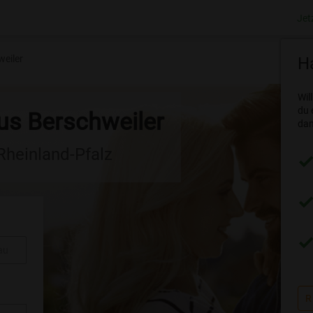
Jet
eiler
Ha
Wil
du 
us Berschweiler
dam
 Rheinland-Pfalz
au
R