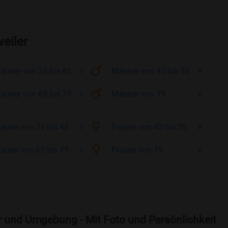
eiler
änner
von 35 bis 45
Männer
von 45 bis 55
änner
von 65 bis 75
Männer
von 75
rauen
von 35 bis 45
Frauen
von 45 bis 55
rauen
von 65 bis 75
Frauen
von 75
r und Umgebung - Mit Foto und Persönlichkeit