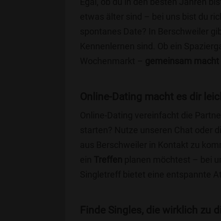
Egal, ob du in den besten Jahren bis
etwas älter sind – bei uns bist du ri
spontanes Date? In Berschweiler gibt
Kennenlernen sind. Ob ein Spazierg
Wochenmarkt –
gemeinsam macht 
Online-Dating macht es dir leic
Online-Dating vereinfacht die Part
starten? Nutze unseren Chat oder di
aus Berschweiler in Kontakt zu kom
ein
Treffen
planen möchtest – bei uns
Singletreff bietet eine entspannte 
Finde Singles, die wirklich zu