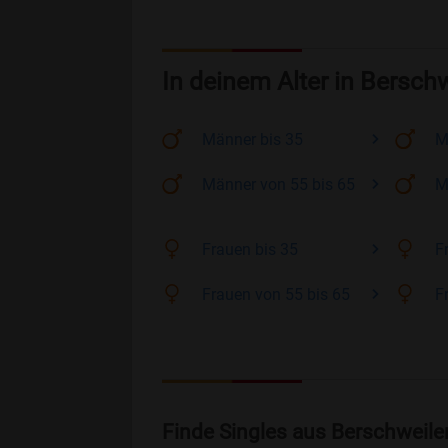
In deinem Alter in Berschw
Männer
bis 35
M
Männer
von 55 bis 65
M
Frauen
bis 35
F
Frauen
von 55 bis 65
F
Finde Singles aus Berschweile