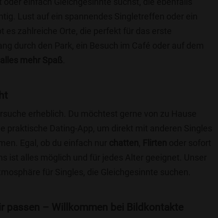
t oder einfach Gleichgesinnte suchst, die ebenfalls
chtig. Lust auf ein spannendes Singletreffen oder ein
 es zahlreiche Orte, die perfekt für das erste
ang durch den Park, ein Besuch im Café oder auf dem
alles mehr Spaß
.
ht
nersuche erheblich. Du möchtest gerne von zu Hause
e praktische Dating-App, um direkt mit anderen Singles
men. Egal, ob du einfach nur
chatten
,
Flirten
oder sofort
 ist alles möglich und für jedes Alter geeignet. Unser
Atmosphäre für Singles, die Gleichgesinnte suchen.
 dir passen – Willkommen bei Bildkontakte