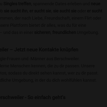
du
Singles treffen
, spannende Dates erleben und
neue
Ob
sie sucht ihn
,
er sucht sie
,
sie sucht sie
oder
er sucht
kommen, der nach Liebe, Freundschaft, einem Flirt oder
re Plattform bietet dir alles, was du für eine
– und das in einer
sicheren
,
freundlichen
Umgebung.
iler – Jetzt neue Kontakte knüpfen
ingle-Frauen und -Männer aus Berschweiler.
lerne Menschen kennen, die zu dir passen. Unsere
otos, sodass du direkt sehen kannst, wer zu dir passt.
ndliche Umgebung, in der du dich wohlfühlen kannst.
schweiler - So einfach geht's