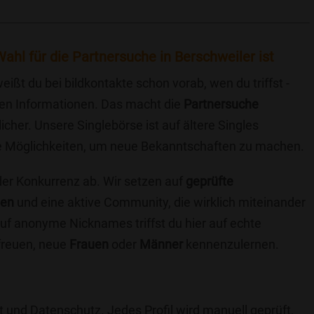
ahl für die Partnersuche in Berschweiler ist
eißt du bei bildkontakte schon vorab, wen du triffst -
chen Informationen. Das macht die
Partnersuche
icher. Unsere Singlebörse ist auf ältere Singles
iche Möglichkeiten, um neue Bekanntschaften zu machen.
 der Konkurrenz ab. Wir setzen auf
geprüfte
ten
und eine aktive Community, die wirklich miteinander
uf anonyme Nicknames triffst du hier auf echte
 freuen, neue
Frauen
oder
Männer
kennenzulernen.
t und Datenschutz. Jedes Profil wird manuell geprüft,