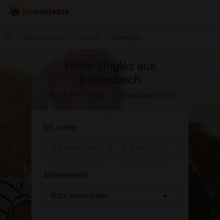
DE
Rheinland-Pfalz
Koblenz
Dickesbach
Finde Singles aus
Dickesbach
Über 5.697 Singles in Rheinland-Pfalz
Ich suche
einen Mann
eine Frau
Altersbereich
Bitte auswählen