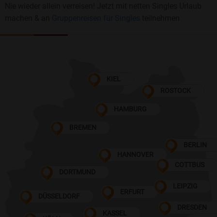
Nie wieder allein verreisen! Jetzt mit netten Singles Urlaub
machen & an
Gruppenreisen für Singles
teilnehmen
KIEL
ROSTOCK
HAMBURG
BREMEN
BERLIN
HANNOVER
COTTBUS
DORTMUND
LEIPZIG
ERFURT
DÜSSELDORF
DRESDEN
KASSEL