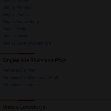
Singles Hessen
Erhalten und beantworten Sie kostenlos
Singles Hamburg
Nachrichten von anderen Mitgliedern.
Singles Bremen
Matching-Spiel
: Matchen Sie täglich bis zu 100
Singles Brandenburg
Profile ohne zusätzliche Kosten. So können Sie
Singles Berlin
Singles Bayern
spielend neue Leute kennenlernen.
Singles Baden-Württemberg
Was macht Bildkontakte besonders?
Kostenlose Kontaktfunktionen
: Im Gegensatz zu
Singles aus Rheinland-Pfalz
vielen anderen Singlebörsen bietet Bildkontakte
Partnersuche Trier
viele wichtige Funktionen zur Kontaktaufnahme
Partnersuche Rheinhessen-Pfalz
kostenlos an.
Partnersuche Koblenz
Große Community
: Mit über 4 Millionen
Registrierungen haben Sie beste Chancen,
jemanden zu finden, der zu Ihnen passt.
Unsere Lovestorys: