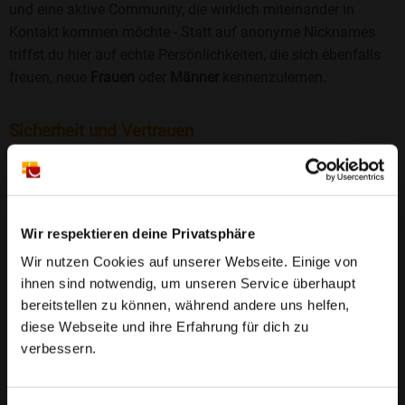
und eine aktive Community, die wirklich miteinander in
Kontakt kommen möchte - Statt auf anonyme Nicknames
triffst du hier auf echte Persönlichkeiten, die sich ebenfalls
freuen, neue
Frauen
oder
Männer
kennenzulernen.
Sicherheit und Vertrauen
Wir legen großen Wert auf Sicherheit und Datenschutz.
Jedes Profil wird manuell geprüft, und freiwillige
Echtheitschecks schaffen zusätzliches Vertrauen. Fake-
Profile und unangemessenes Verhalten haben bei uns keinen
Wir respektieren deine Privatsphäre
Platz.
Weiterlesen
Wir nutzen Cookies auf unserer Webseite. Einige von
ihnen sind notwendig, um unseren Service überhaupt
25 Jahre Erfahrung
: Seit 2000 bringt Bildkontakte
bereitstellen zu können, während andere uns helfen,
Menschen mit dem Wunsch nach einer
diese Webseite und ihre Erfahrung für dich zu
Partnerschaft zusammen. Dabei legen wir
verbessern.
großen Wert auf Sicherheit, Seriosität und eine
FAQ für Dickesbach
vertrauensvolle Umgebung.