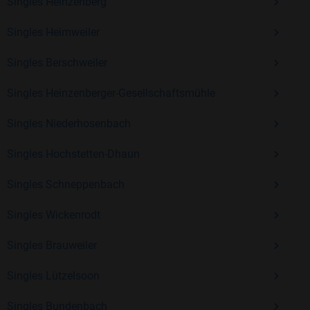
Erfahrung und vielen positiven Bewertungen.
Singles Heinzenberg
Kostenlos anmelden und neue Leute kennenlernen
Singles Heimweiler
Singles Berschweiler
Mit Bildkontakte kannst du den nächsten Schritt wagen –
Singles Heinzenberger-Gesellschaftsmühle
ohne Druck, aber mit viel Freude. Starte jetzt deine Reise und
entdecke, wie schön es ist, jemanden zu finden, der wirklich
Singles Niederhosenbach
zu dir passt.
Singles Hochstetten-Dhaun
Singles Schneppenbach
Singles Wickenrodt
Singles Brauweiler
Singles Lützelsoon
Singles Bundenbach