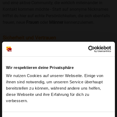
und eine aktive Community, die wirklich miteinander in
Kontakt kommen möchte - Statt auf anonyme Nicknames
triffst du hier auf echte Persönlichkeiten, die sich ebenfalls
freuen, neue
Frauen
oder
Männer
kennenzulernen.
Sicherheit und Vertrauen
Wir legen großen Wert auf Sicherheit und Datenschutz.
Jedes Profil wird manuell geprüft, und freiwillige
Echtheitschecks schaffen zusätzliches Vertrauen. Fake-
Profile und unangemessenes Verhalten haben bei uns keinen
Wir respektieren deine Privatsphäre
Platz.
Weiterlesen
Wir nutzen Cookies auf unserer Webseite. Einige von
ihnen sind notwendig, um unseren Service überhaupt
25 Jahre Erfahrung
: Seit 2000 bringt Bildkontakte
bereitstellen zu können, während andere uns helfen,
Menschen mit dem Wunsch nach einer
diese Webseite und ihre Erfahrung für dich zu
Partnerschaft zusammen. Dabei legen wir
verbessern.
großen Wert auf Sicherheit, Seriosität und eine
FAQ für Wartenstein
vertrauensvolle Umgebung.