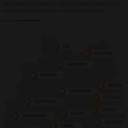
Nie wieder allein verreisen! Jetzt mit netten Singles Urlaub
machen & an
Gruppenreisen für Singles
teilnehmen
KIEL
ROSTOCK
HAMBURG
BREMEN
BERLIN
HANNOVER
COTTBUS
DORTMUND
LEIPZIG
ERFURT
DÜSSELDORF
DRESDEN
KASSEL