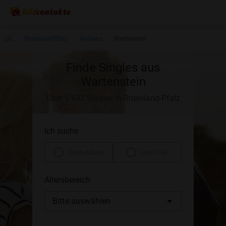
DE
Rheinland-Pfalz
Koblenz
Wartenstein
Finde Singles aus
Wartenstein
Über 5.693 Singles in Rheinland-Pfalz
Ich suche
einen Mann
eine Frau
Altersbereich
Bitte auswählen