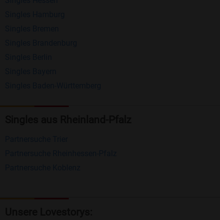
Singles Hessen
Erhalten und beantworten Sie kostenlos
Singles Hamburg
Nachrichten von anderen Mitgliedern.
Singles Bremen
Matching-Spiel
: Matchen Sie täglich bis zu 100
Singles Brandenburg
Profile ohne zusätzliche Kosten. So können Sie
Singles Berlin
Singles Bayern
spielend neue Leute kennenlernen.
Singles Baden-Württemberg
Was macht Bildkontakte besonders?
Kostenlose Kontaktfunktionen
: Im Gegensatz zu
Singles aus Rheinland-Pfalz
vielen anderen Singlebörsen bietet Bildkontakte
Partnersuche Trier
viele wichtige Funktionen zur Kontaktaufnahme
Partnersuche Rheinhessen-Pfalz
kostenlos an.
Partnersuche Koblenz
Große Community
: Mit über 4 Millionen
Registrierungen haben Sie beste Chancen,
jemanden zu finden, der zu Ihnen passt.
Unsere Lovestorys: