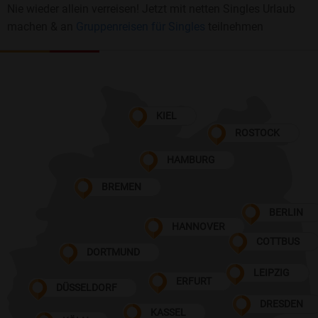
Nie wieder allein verreisen! Jetzt mit netten Singles Urlaub
machen & an
Gruppenreisen für Singles
teilnehmen
KIEL
ROSTOCK
HAMBURG
BREMEN
BERLIN
HANNOVER
COTTBUS
DORTMUND
LEIPZIG
ERFURT
DÜSSELDORF
DRESDEN
KASSEL