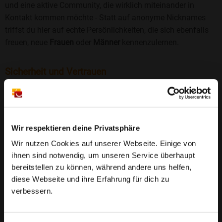
und eine aktive Community, die wirklich miteinander in
Kontakt kommen möchte - Statt auf anonyme Nicknames
triffst du hier auf echte Persönlichkeiten, die sich ebenfalls
freuen, neue
Frauen
oder
Männer
kennenzulernen.
Sicherheit und Vertrauen
Wir legen großen Wert auf Sicherheit und Datenschutz.
Jedes Profil wird manuell geprüft, und freiwillige
Echtheitschecks schaffen zusätzliches Vertrauen. Fake-
Profile und unangemessenes Verhalten haben bei uns keinen
Wir respektieren deine Privatsphäre
Platz.
Weiterlesen
Wir nutzen Cookies auf unserer Webseite. Einige von
ihnen sind notwendig, um unseren Service überhaupt
25 Jahre Erfahrung
: Seit 2000 bringt Bildkontakte
bereitstellen zu können, während andere uns helfen,
Menschen mit dem Wunsch nach einer
diese Webseite und ihre Erfahrung für dich zu
Partnerschaft zusammen. Dabei legen wir
verbessern.
großen Wert auf Sicherheit, Seriosität und eine
FAQ für Herrstein
vertrauensvolle Umgebung.