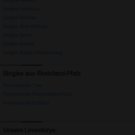
Singles Hessen
Erhalten und beantworten Sie kostenlos
Singles Hamburg
Nachrichten von anderen Mitgliedern.
Singles Bremen
Matching-Spiel
: Matchen Sie täglich bis zu 100
Singles Brandenburg
Profile ohne zusätzliche Kosten. So können Sie
Singles Berlin
Singles Bayern
spielend neue Leute kennenlernen.
Singles Baden-Württemberg
Was macht Bildkontakte besonders?
Kostenlose Kontaktfunktionen
: Im Gegensatz zu
Singles aus Rheinland-Pfalz
vielen anderen Singlebörsen bietet Bildkontakte
Partnersuche Trier
viele wichtige Funktionen zur Kontaktaufnahme
Partnersuche Rheinhessen-Pfalz
kostenlos an.
Partnersuche Koblenz
Große Community
: Mit über 4 Millionen
Registrierungen haben Sie beste Chancen,
jemanden zu finden, der zu Ihnen passt.
Unsere Lovestorys: