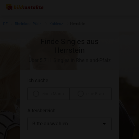
DE
Rheinland-Pfalz
Koblenz
Herrstein
Finde Singles aus
Herrstein
Über 5.711 Singles in Rheinland-Pfalz
Ich suche
einen Mann
eine Frau
Altersbereich
Bitte auswählen