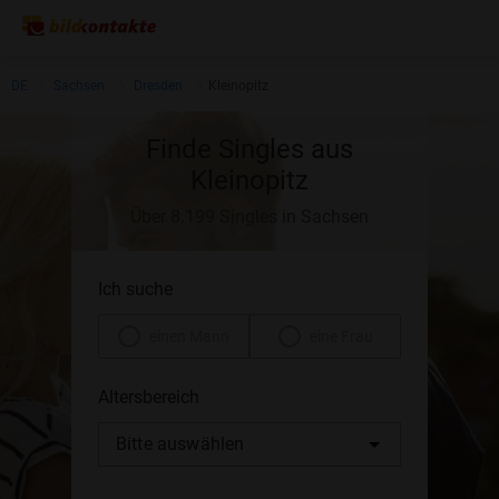
DE
Sachsen
Dresden
Kleinopitz
Finde Singles aus
Kleinopitz
Über 8.199 Singles in Sachsen
Ich suche
einen Mann
eine Frau
Altersbereich
Bitte auswählen