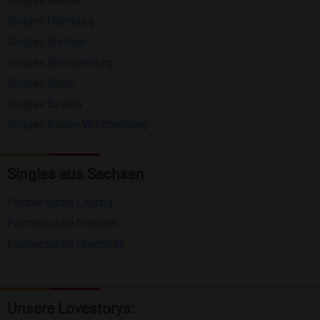
Singles Hessen
Erhalten und beantworten Sie kostenlos
Singles Hamburg
Nachrichten von anderen Mitgliedern.
Singles Bremen
Matching-Spiel
: Matchen Sie täglich bis zu 100
Singles Brandenburg
Profile ohne zusätzliche Kosten. So können Sie
Singles Berlin
Singles Bayern
spielend neue Leute kennenlernen.
Singles Baden-Württemberg
Was macht Bildkontakte besonders?
Kostenlose Kontaktfunktionen
: Im Gegensatz zu
Singles aus Sachsen
vielen anderen Singlebörsen bietet Bildkontakte
Partnersuche Leipzig
viele wichtige Funktionen zur Kontaktaufnahme
Partnersuche Dresden
kostenlos an.
Partnersuche Chemnitz
Große Community
: Mit über 4 Millionen
Registrierungen haben Sie beste Chancen,
jemanden zu finden, der zu Ihnen passt.
Unsere Lovestorys: