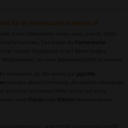
ahl für die Partnersuche in Mohorn ist
eißt du bei bildkontakte schon vorab, wen du triffst -
chen Informationen. Das macht die
Partnersuche
icher. Unsere Singlebörse ist auf ältere Singles
iche Möglichkeiten, um neue Bekanntschaften zu machen.
 der Konkurrenz ab. Wir setzen auf
geprüfte
ten
und eine aktive Community, die wirklich miteinander
uf anonyme Nicknames triffst du hier auf echte
 freuen, neue
Frauen
oder
Männer
kennenzulernen.
t und Datenschutz. Jedes Profil wird manuell geprüft,