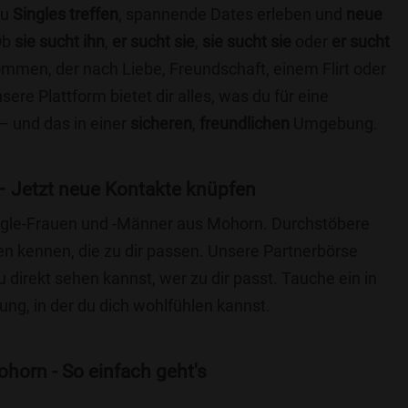
du
Singles treffen
, spannende Dates erleben und
neue
Ob
sie sucht ihn
,
er sucht sie
,
sie sucht sie
oder
er sucht
kommen, der nach Liebe, Freundschaft, einem Flirt oder
re Plattform bietet dir alles, was du für eine
– und das in einer
sicheren
,
freundlichen
Umgebung.
 Jetzt neue Kontakte knüpfen
Single-Frauen und -Männer aus Mohorn. Durchstöbere
 kennen, die zu dir passen. Unsere Partnerbörse
du direkt sehen kannst, wer zu dir passt. Tauche ein in
ng, in der du dich wohlfühlen kannst.
horn - So einfach geht's