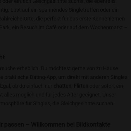
t oder einfach Gleichgesinnte suchst, die ebenfalls
chtig. Lust auf ein spannendes Singletreffen oder ein
ahlreiche Orte, die perfekt für das erste Kennenlernen
 Park, ein Besuch im Café oder auf dem Wochenmarkt –
.
ht
nersuche erheblich. Du möchtest gerne von zu Hause
e praktische Dating-App, um direkt mit anderen Singles
gal, ob du einfach nur
chatten
,
Flirten
oder sofort ein
t alles möglich und für jedes Alter geeignet. Unser
Atmosphäre für Singles, die Gleichgesinnte suchen.
 dir passen – Willkommen bei Bildkontakte