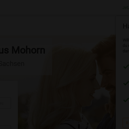
Jet
Ha
Wil
du 
aus Mohorn
dam
 Sachsen
au
R