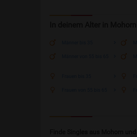
In deinem Alter in Mohorn
Männer
bis 35
M
Männer
von 55 bis 65
M
Frauen
bis 35
F
Frauen
von 55 bis 65
F
Finde Singles aus Mohorn und