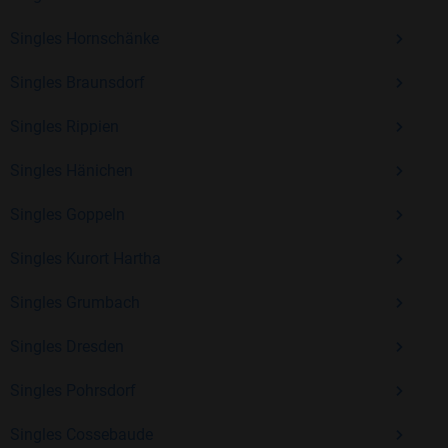
Singles Hornschänke
Mit Bildkontakte kannst du den nächsten Schritt wagen –
Singles Braunsdorf
ohne Druck, aber mit viel Freude. Starte jetzt deine Reise und
entdecke, wie schön es ist, jemanden zu finden, der wirklich
Singles Rippien
zu dir passt.
Singles Hänichen
Singles Goppeln
Singles Kurort Hartha
Singles Grumbach
Singles Dresden
Singles Pohrsdorf
Singles Cossebaude