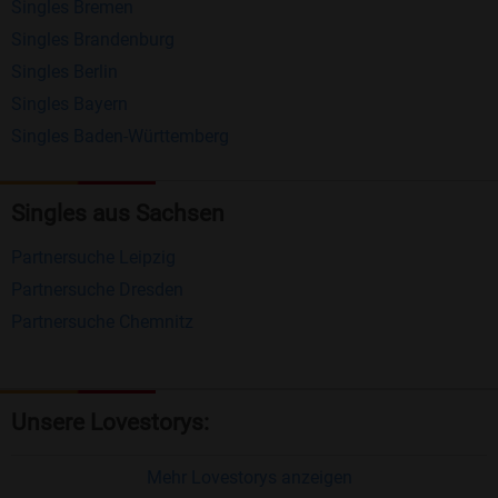
Singles Bremen
Matching-Spiel
: Matchen Sie täglich bis zu 100
Singles Brandenburg
Profile ohne zusätzliche Kosten. So können Sie
Singles Berlin
Singles Bayern
spielend neue Leute kennenlernen.
Singles Baden-Württemberg
Was macht Bildkontakte besonders?
Kostenlose Kontaktfunktionen
: Im Gegensatz zu
Singles aus Sachsen
vielen anderen Singlebörsen bietet Bildkontakte
Partnersuche Leipzig
viele wichtige Funktionen zur Kontaktaufnahme
Partnersuche Dresden
kostenlos an.
Partnersuche Chemnitz
Große Community
: Mit über 4 Millionen
Registrierungen haben Sie beste Chancen,
jemanden zu finden, der zu Ihnen passt.
Unsere Lovestorys:
Einfach und intuitiv
: Unsere Plattform ist
benutzerfreundlich gestaltet, sodass Sie sich voll
Mehr Lovestorys anzeigen