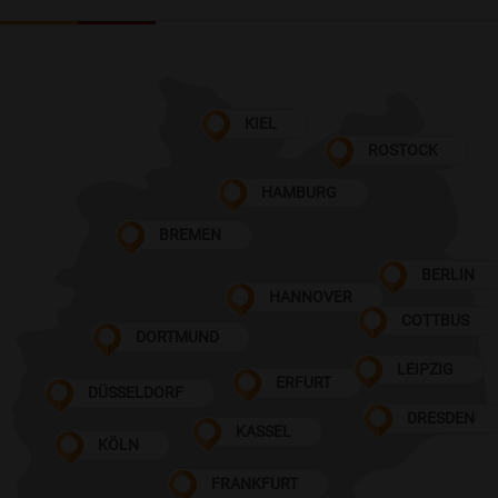
KIEL
ROSTOCK
HAMBURG
BREMEN
BERLIN
HANNOVER
COTTBUS
DORTMUND
LEIPZIG
ERFURT
DÜSSELDORF
DRESDEN
KASSEL
KÖLN
FRANKFURT