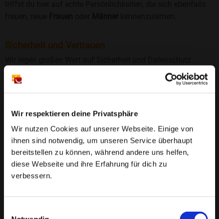
triffst du hier auf echte Persönlichkeiten, die sich ebenfalls
freuen, neue
Frauen
oder
Männer
kennenzulernen.
Sicherheit und Vertrauen
Wir legen großen Wert auf Sicherheit und Datenschutz.
Jedes Profil wird manuell geprüft, und freiwillige
Echtheitschecks schaffen zusätzliches Vertrauen. Fake-
Profile und unangemessenes Verhalten haben bei uns keinen
Platz.
Wir respektieren deine Privatsphäre
Weiterlesen
Wir nutzen Cookies auf unserer Webseite. Einige von
25 Jahre Erfahrung
: Seit 2000 bringt Bildkontakte
ihnen sind notwendig, um unseren Service überhaupt
Menschen mit dem Wunsch nach einer
bereitstellen zu können, während andere uns helfen,
Partnerschaft zusammen. Dabei legen wir
diese Webseite und ihre Erfahrung für dich zu
großen Wert auf Sicherheit, Seriosität und eine
verbessern.
FAQ für Freital
vertrauensvolle Umgebung.
❤️ Wo kann ich in Freital Singles kennenlernen?
Manuell geprüfte Profile
: Bei Bildkontakte wird
Einwilligungsauswahl
In der Singlebörse
bildkontakte.de
kannst du attraktive