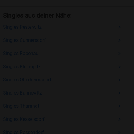
und ganz auf das Kennenlernen konzentrieren
können.
Singles aus deiner Nähe:
Optionaler Premium-Zugang
: Für nur 14,90
Singles Pesterwitz
€/Monat können Sie zusätzliche Funktionen
freischalten, die Ihre Chancen bei der
Singles Cunnersdorf
Partnersuche verbessern.
Singles Rabenau
Jetzt kostenlos anmelden und neue Menschen
Singles Kleinopitz
kennenlernen
Singles Oberhermsdorf
Sind Sie bereit, Ihr Liebesglück selbst in die Hand zu
nehmen? Dann melden Sie sich jetzt kostenlos bei
Singles Bannewitz
Bildkontakte an! Hier warten Singles ab 40, die genau wie Sie
auf der Suche nach einem passenden Partner sind.
Singles Tharandt
Überzeugen Sie sich selbst von unserer langjährigen
Erfahrung und vielen positiven Bewertungen.
Singles Kesselsdorf
Kostenlos anmelden und neue Leute kennenlernen
Singles Possendorf