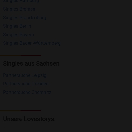
Singles Hamburg
Nachrichten von anderen Mitgliedern.
Singles Bremen
Matching-Spiel
: Matchen Sie täglich bis zu 100
Singles Brandenburg
Profile ohne zusätzliche Kosten. So können Sie
Singles Berlin
Singles Bayern
spielend neue Leute kennenlernen.
Singles Baden-Württemberg
Was macht Bildkontakte besonders?
Kostenlose Kontaktfunktionen
: Im Gegensatz zu
Singles aus Sachsen
vielen anderen Singlebörsen bietet Bildkontakte
Partnersuche Leipzig
viele wichtige Funktionen zur Kontaktaufnahme
Partnersuche Dresden
kostenlos an.
Partnersuche Chemnitz
Große Community
: Mit über 4 Millionen
Registrierungen haben Sie beste Chancen,
jemanden zu finden, der zu Ihnen passt.
Unsere Lovestorys:
Einfach und intuitiv
: Unsere Plattform ist