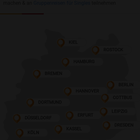
machen & an
Gruppenreisen für Singles
teilnehmen
KIEL
ROSTOCK
HAMBURG
BREMEN
BERLIN
HANNOVER
COTTBUS
DORTMUND
LEIPZIG
ERFURT
DÜSSELDORF
DRESDEN
KASSEL
KÖLN