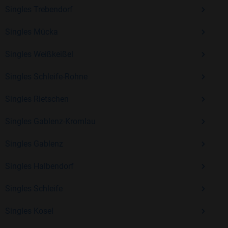
Kostenlos anmelden und neue Leute kennenlernen
Singles Trebendorf
Singles Mücka
Mit Bildkontakte kannst du den nächsten Schritt wagen –
Singles Weißkeißel
ohne Druck, aber mit viel Freude. Starte jetzt deine Reise und
entdecke, wie schön es ist, jemanden zu finden, der wirklich
Singles Schleife-Rohne
zu dir passt.
Singles Rietschen
Singles Gablenz-Kromlau
Singles Gablenz
Singles Halbendorf
Singles Schleife
Singles Kosel