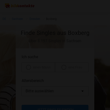
DE
Sachsen
Dresden
Boxberg
Finde Singles aus Boxberg
Über 8.197 Singles in Sachsen
Ich suche
einen Mann
eine Frau
Altersbereich
Bitte auswählen
JETZT SINGLES FINDEN