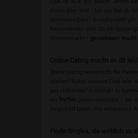
Egal, ob du in den besten Jahren bis
etwas älter sind – bei uns bist du ri
spontanes Date? In Halbendorf gibt e
Kennenlernen sind. Ob ein Spazierg
Wochenmarkt –
gemeinsam macht 
Online-Dating macht es dir leic
Online-Dating vereinfacht die Part
starten? Nutze unseren Chat oder di
aus Halbendorf in Kontakt zu komme
ein
Treffen
planen möchtest – bei uns
Singletreff bietet eine entspannte 
Finde Singles, die wirklich zu