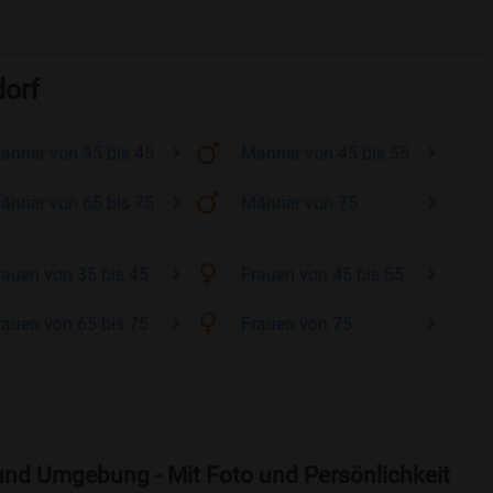
dorf
änner
von 35 bis 45
Männer
von 45 bis 55
änner
von 65 bis 75
Männer
von 75
rauen
von 35 bis 45
Frauen
von 45 bis 55
rauen
von 65 bis 75
Frauen
von 75
und Umgebung - Mit Foto und Persönlichkeit