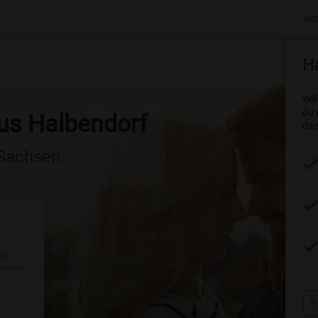
Jet
Ha
Wil
du 
aus Halbendorf
dam
 Sachsen
au
R