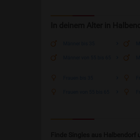
In deinem Alter in Halben
Männer
bis 35
M
Männer
von 55 bis 65
M
Frauen
bis 35
F
Frauen
von 55 bis 65
F
Finde Singles aus Halbendorf 