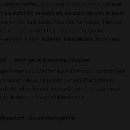
du
Singles treffen
, spannende Dates erleben und
neue
Ob
sie sucht ihn
,
er sucht sie
,
sie sucht sie
oder
er sucht
kommen, der nach Liebe, Freundschaft, einem Flirt oder
re Plattform bietet dir alles, was du für eine
– und das in einer
sicheren
,
freundlichen
Umgebung.
rf – Jetzt neue Kontakte knüpfen
ingle-Frauen und -Männer aus Halbendorf. Durchstöbere
 kennen, die zu dir passen. Unsere Partnerbörse
du direkt sehen kannst, wer zu dir passt. Tauche ein in
ng, in der du dich wohlfühlen kannst.
lbendorf - So einfach geht's