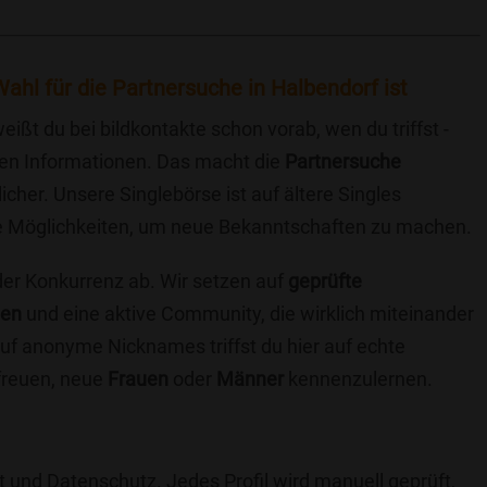
ahl für die Partnersuche in Halbendorf ist
eißt du bei bildkontakte schon vorab, wen du triffst -
chen Informationen. Das macht die
Partnersuche
icher. Unsere Singlebörse ist auf ältere Singles
iche Möglichkeiten, um neue Bekanntschaften zu machen.
 der Konkurrenz ab. Wir setzen auf
geprüfte
ten
und eine aktive Community, die wirklich miteinander
uf anonyme Nicknames triffst du hier auf echte
 freuen, neue
Frauen
oder
Männer
kennenzulernen.
t und Datenschutz. Jedes Profil wird manuell geprüft,