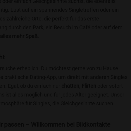
t oder einfach Gleichgesinnte suchst, die ebenfalls
chtig. Lust auf ein spannendes Singletreffen oder ein
s zahlreiche Orte, die perfekt für das erste
ang durch den Park, ein Besuch im Café oder auf dem
alles mehr Spaß
.
ht
nersuche erheblich. Du möchtest gerne von zu Hause
e praktische Dating-App, um direkt mit anderen Singles
n. Egal, ob du einfach nur
chatten
,
Flirten
oder sofort
 ist alles möglich und für jedes Alter geeignet. Unser
Atmosphäre für Singles, die Gleichgesinnte suchen.
 dir passen – Willkommen bei Bildkontakte