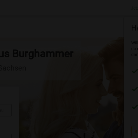
Jet
Ha
Wil
du 
 aus Burghammer
dam
 Sachsen
au
R