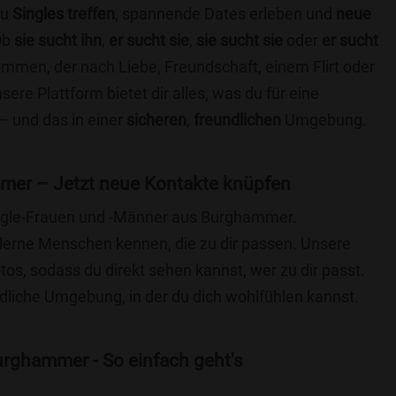
du
Singles treffen
, spannende Dates erleben und
neue
Ob
sie sucht ihn
,
er sucht sie
,
sie sucht sie
oder
er sucht
kommen, der nach Liebe, Freundschaft, einem Flirt oder
re Plattform bietet dir alles, was du für eine
– und das in einer
sicheren
,
freundlichen
Umgebung.
mer – Jetzt neue Kontakte knüpfen
Single-Frauen und -Männer aus Burghammer.
lerne Menschen kennen, die zu dir passen. Unsere
otos, sodass du direkt sehen kannst, wer zu dir passt.
ndliche Umgebung, in der du dich wohlfühlen kannst.
rghammer - So einfach geht's