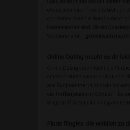
Egal, ob du in den besten Jahren bis
etwas älter sind – bei uns bist du ri
spontanes Date? In Burghammer gibt 
Kennenlernen sind. Ob ein Spazierg
Wochenmarkt –
gemeinsam macht 
Online-Dating macht es dir leic
Online-Dating vereinfacht die Part
starten? Nutze unseren Chat oder di
aus Burghammer in Kontakt zu komm
ein
Treffen
planen möchtest – bei uns
Singletreff bietet eine entspannte 
Finde Singles, die wirklich zu