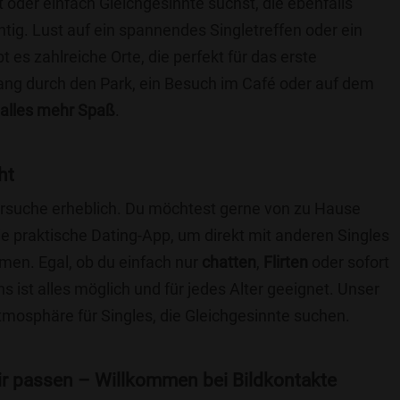
t oder einfach Gleichgesinnte suchst, die ebenfalls
chtig. Lust auf ein spannendes Singletreffen oder ein
es zahlreiche Orte, die perfekt für das erste
ang durch den Park, ein Besuch im Café oder auf dem
alles mehr Spaß
.
ht
nersuche erheblich. Du möchtest gerne von zu Hause
e praktische Dating-App, um direkt mit anderen Singles
en. Egal, ob du einfach nur
chatten
,
Flirten
oder sofort
 ist alles möglich und für jedes Alter geeignet. Unser
Atmosphäre für Singles, die Gleichgesinnte suchen.
 dir passen – Willkommen bei Bildkontakte