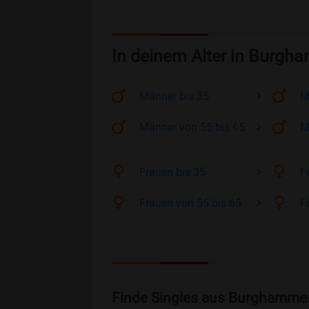
In deinem Alter in Burgh
Männer
bis 35
M
Männer
von 55 bis 65
M
Frauen
bis 35
F
Frauen
von 55 bis 65
F
Finde Singles aus Burghammer