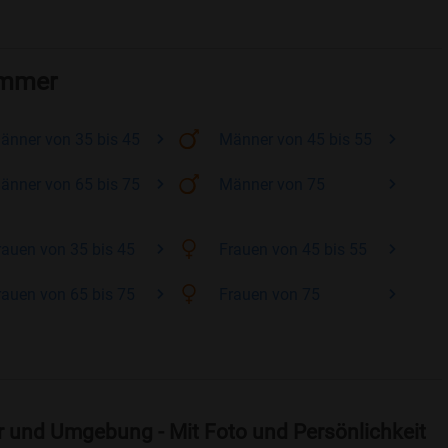
ammer
änner
von 35 bis 45
Männer
von 45 bis 55
änner
von 65 bis 75
Männer
von 75
rauen
von 35 bis 45
Frauen
von 45 bis 55
rauen
von 65 bis 75
Frauen
von 75
 und Umgebung - Mit Foto und Persönlichkeit