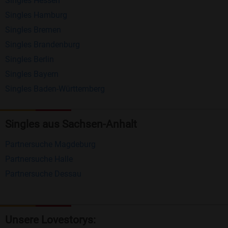
Singles Hessen
Erhalten und beantworten Sie kostenlos
Singles Hamburg
Nachrichten von anderen Mitgliedern.
Singles Bremen
Matching-Spiel
: Matchen Sie täglich bis zu 100
Singles Brandenburg
Profile ohne zusätzliche Kosten. So können Sie
Singles Berlin
Singles Bayern
spielend neue Leute kennenlernen.
Singles Baden-Württemberg
Was macht Bildkontakte besonders?
Kostenlose Kontaktfunktionen
: Im Gegensatz zu
Singles aus Sachsen-Anhalt
vielen anderen Singlebörsen bietet Bildkontakte
Partnersuche Magdeburg
viele wichtige Funktionen zur Kontaktaufnahme
Partnersuche Halle
kostenlos an.
Partnersuche Dessau
Große Community
: Mit über 4 Millionen
Registrierungen haben Sie beste Chancen,
jemanden zu finden, der zu Ihnen passt.
Unsere Lovestorys: