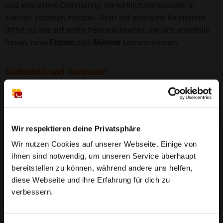
und eine aktive Community, die wirklich miteinander in
Kontakt kommen möchte - Statt auf anonyme Nicknames
triffst du hier auf echte Persönlichkeiten, die sich ebenfalls
freuen, neue
Frauen
oder
Männer
kennenzulernen.
Sicherheit und Vertrauen
Wir legen großen Wert auf Sicherheit und Datenschutz.
Jedes Profil wird manuell geprüft, und freiwillige
Echtheitschecks schaffen zusätzliches Vertrauen. Fake-
Profile und unangemessenes Verhalten haben bei uns keinen
Wir respektieren deine Privatsphäre
Platz.
Weiterlesen
Wir nutzen Cookies auf unserer Webseite. Einige von
ihnen sind notwendig, um unseren Service überhaupt
25 Jahre Erfahrung
: Seit 2000 bringt Bildkontakte
bereitstellen zu können, während andere uns helfen,
Menschen mit dem Wunsch nach einer
diese Webseite und ihre Erfahrung für dich zu
Partnerschaft zusammen. Dabei legen wir
verbessern.
großen Wert auf Sicherheit, Seriosität und eine
FAQ für Farsleben
vertrauensvolle Umgebung.