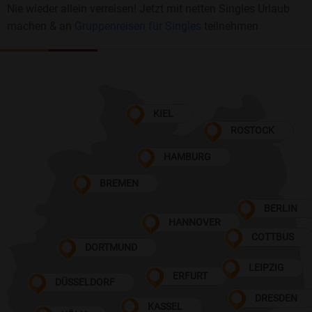
Nie wieder allein verreisen! Jetzt mit netten Singles Urlaub
machen & an
Gruppenreisen für Singles
teilnehmen
KIEL
ROSTOCK
HAMBURG
BREMEN
BERLIN
HANNOVER
COTTBUS
DORTMUND
LEIPZIG
ERFURT
DÜSSELDORF
DRESDEN
KASSEL