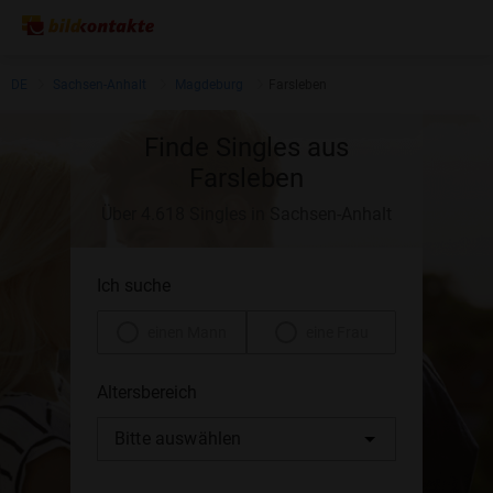
DE
Sachsen-Anhalt
Magdeburg
Farsleben
Finde Singles aus
Farsleben
Über 4.618 Singles in Sachsen-Anhalt
Ich suche
einen Mann
eine Frau
Altersbereich
Bitte auswählen