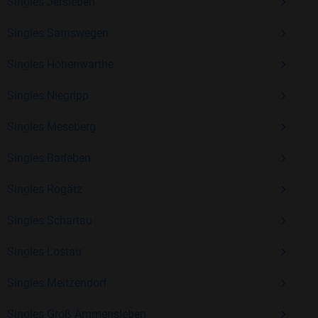
Erfahrung und vielen positiven Bewertungen.
Singles Jersleben
Kostenlos anmelden und neue Leute kennenlernen
Singles Samswegen
Singles Hohenwarthe
Mit Bildkontakte kannst du den nächsten Schritt wagen –
Singles Niegripp
ohne Druck, aber mit viel Freude. Starte jetzt deine Reise und
entdecke, wie schön es ist, jemanden zu finden, der wirklich
Singles Meseberg
zu dir passt.
Singles Barleben
Singles Rogätz
Singles Schartau
Singles Lostau
Singles Meitzendorf
Singles Groß Ammensleben