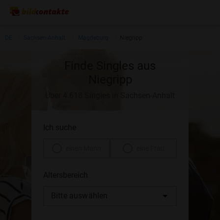
DE
Sachsen-Anhalt
Magdeburg
Niegripp
Finde Singles aus
Niegripp
Über 4.618 Singles in Sachsen-Anhalt
Ich suche
einen Mann
eine Frau
Altersbereich
Bitte auswählen