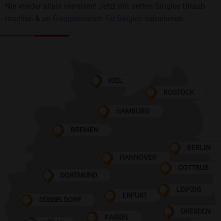
Nie wieder allein verreisen! Jetzt mit netten Singles Urlaub
machen & an
Gruppenreisen für Singles
teilnehmen
KIEL
ROSTOCK
HAMBURG
BREMEN
BERLIN
HANNOVER
COTTBUS
DORTMUND
LEIPZIG
ERFURT
DÜSSELDORF
DRESDEN
KASSEL