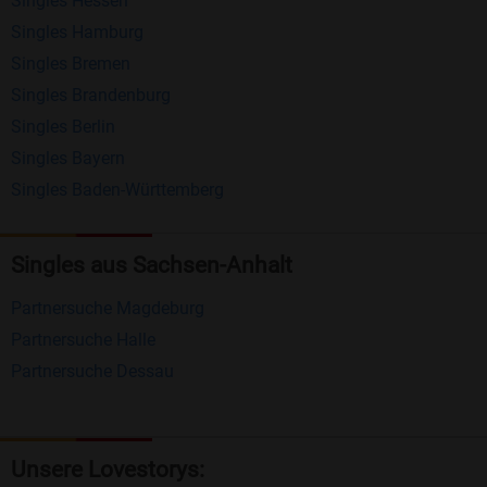
Singles Hessen
Erhalten und beantworten Sie kostenlos
Singles Hamburg
Nachrichten von anderen Mitgliedern.
Singles Bremen
Matching-Spiel
: Matchen Sie täglich bis zu 100
Singles Brandenburg
Profile ohne zusätzliche Kosten. So können Sie
Singles Berlin
Singles Bayern
spielend neue Leute kennenlernen.
Singles Baden-Württemberg
Was macht Bildkontakte besonders?
Kostenlose Kontaktfunktionen
: Im Gegensatz zu
Singles aus Sachsen-Anhalt
vielen anderen Singlebörsen bietet Bildkontakte
Partnersuche Magdeburg
viele wichtige Funktionen zur Kontaktaufnahme
Partnersuche Halle
kostenlos an.
Partnersuche Dessau
Große Community
: Mit über 4 Millionen
Registrierungen haben Sie beste Chancen,
jemanden zu finden, der zu Ihnen passt.
Unsere Lovestorys: