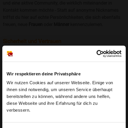
und eine aktive Community, die wirklich miteinander in
Kontakt kommen möchte - Statt auf anonyme Nicknames
triffst du hier auf echte Persönlichkeiten, die sich ebenfalls
freuen, neue
Frauen
oder
Männer
kennenzulernen.
Sicherheit und Vertrauen
Wir legen großen Wert auf Sicherheit und Datenschutz.
Jedes Profil wird manuell geprüft, und freiwillige
Echtheitschecks schaffen zusätzliches Vertrauen. Fake-
Profile und unangemessenes Verhalten haben bei uns keinen
Wir respektieren deine Privatsphäre
Platz.
Weiterlesen
Wir nutzen Cookies auf unserer Webseite. Einige von
ihnen sind notwendig, um unseren Service überhaupt
25 Jahre Erfahrung
: Seit 2000 bringt Bildkontakte
bereitstellen zu können, während andere uns helfen,
Menschen mit dem Wunsch nach einer
diese Webseite und ihre Erfahrung für dich zu
Partnerschaft zusammen. Dabei legen wir
verbessern.
großen Wert auf Sicherheit, Seriosität und eine
FAQ für Niegripp
vertrauensvolle Umgebung.