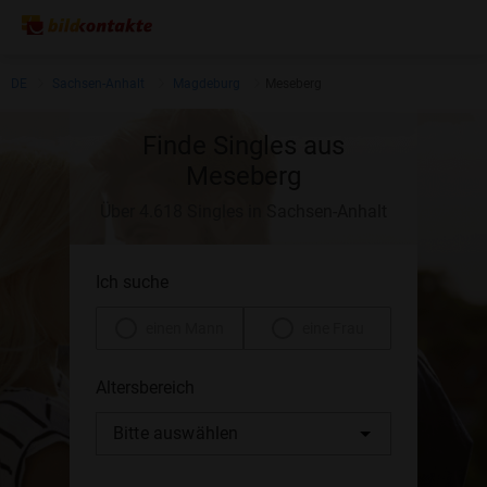
DE
Sachsen-Anhalt
Magdeburg
Meseberg
Finde Singles aus
Meseberg
Über 4.618 Singles in Sachsen-Anhalt
Ich suche
einen Mann
eine Frau
Altersbereich
Bitte auswählen