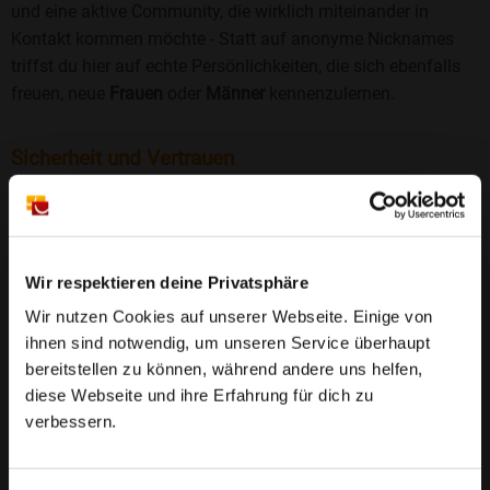
und eine aktive Community, die wirklich miteinander in
Kontakt kommen möchte - Statt auf anonyme Nicknames
triffst du hier auf echte Persönlichkeiten, die sich ebenfalls
freuen, neue
Frauen
oder
Männer
kennenzulernen.
Sicherheit und Vertrauen
Wir legen großen Wert auf Sicherheit und Datenschutz.
Jedes Profil wird manuell geprüft, und freiwillige
Echtheitschecks schaffen zusätzliches Vertrauen. Fake-
Profile und unangemessenes Verhalten haben bei uns keinen
Wir respektieren deine Privatsphäre
Platz.
Weiterlesen
Wir nutzen Cookies auf unserer Webseite. Einige von
ihnen sind notwendig, um unseren Service überhaupt
25 Jahre Erfahrung
: Seit 2000 bringt Bildkontakte
bereitstellen zu können, während andere uns helfen,
Menschen mit dem Wunsch nach einer
diese Webseite und ihre Erfahrung für dich zu
Partnerschaft zusammen. Dabei legen wir
verbessern.
großen Wert auf Sicherheit, Seriosität und eine
FAQ für Meseberg
vertrauensvolle Umgebung.