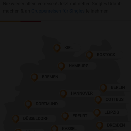
Nie wieder allein verreisen! Jetzt mit netten Singles Urlaub
machen & an
Gruppenreisen für Singles
teilnehmen
KIEL
ROSTOCK
HAMBURG
BREMEN
BERLIN
HANNOVER
COTTBUS
DORTMUND
LEIPZIG
ERFURT
DÜSSELDORF
DRESDEN
KASSEL