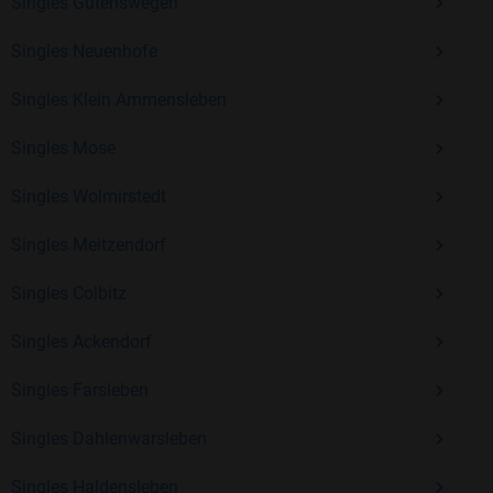
Erfahrung und vielen positiven Bewertungen.
Singles Gutenswegen
Kostenlos anmelden und neue Leute kennenlernen
Singles Neuenhofe
Singles Klein Ammensleben
Mit Bildkontakte kannst du den nächsten Schritt wagen –
Singles Mose
ohne Druck, aber mit viel Freude. Starte jetzt deine Reise und
entdecke, wie schön es ist, jemanden zu finden, der wirklich
Singles Wolmirstedt
zu dir passt.
Singles Meitzendorf
Singles Colbitz
Singles Ackendorf
Singles Farsleben
Singles Dahlenwarsleben
Singles Haldensleben