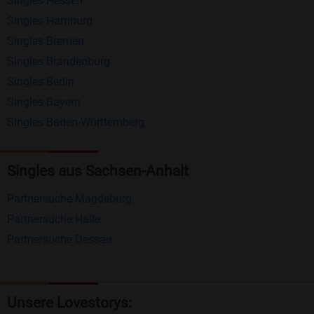
Singles Hessen
Erhalten und beantworten Sie kostenlos
Singles Hamburg
Nachrichten von anderen Mitgliedern.
Singles Bremen
Matching-Spiel
: Matchen Sie täglich bis zu 100
Singles Brandenburg
Profile ohne zusätzliche Kosten. So können Sie
Singles Berlin
Singles Bayern
spielend neue Leute kennenlernen.
Singles Baden-Württemberg
Was macht Bildkontakte besonders?
Kostenlose Kontaktfunktionen
: Im Gegensatz zu
Singles aus Sachsen-Anhalt
vielen anderen Singlebörsen bietet Bildkontakte
Partnersuche Magdeburg
viele wichtige Funktionen zur Kontaktaufnahme
Partnersuche Halle
kostenlos an.
Partnersuche Dessau
Große Community
: Mit über 4 Millionen
Registrierungen haben Sie beste Chancen,
jemanden zu finden, der zu Ihnen passt.
Unsere Lovestorys: