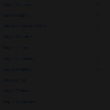
Kostenlos anmelden und neue Leute kennenlernen
Singles Belleben
Singles Golbitz
Mit Bildkontakte kannst du den nächsten Schritt wagen –
Singles Friedeburgerhütte
ohne Druck, aber mit viel Freude. Starte jetzt deine Reise und
entdecke, wie schön es ist, jemanden zu finden, der wirklich
Singles Wiendorf
zu dir passt.
Singles Peißen
Singles Friedeburg
Singles Plötzkau
Singles Edlau
Singles Zabenstedt
Singles Schackstedt