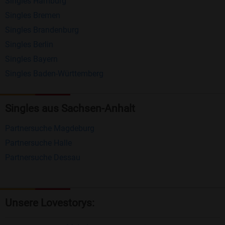
Singles Hamburg
Nachrichten von anderen Mitgliedern.
Singles Bremen
Matching-Spiel
: Matchen Sie täglich bis zu 100
Singles Brandenburg
Profile ohne zusätzliche Kosten. So können Sie
Singles Berlin
Singles Bayern
spielend neue Leute kennenlernen.
Singles Baden-Württemberg
Was macht Bildkontakte besonders?
Kostenlose Kontaktfunktionen
: Im Gegensatz zu
Singles aus Sachsen-Anhalt
vielen anderen Singlebörsen bietet Bildkontakte
Partnersuche Magdeburg
viele wichtige Funktionen zur Kontaktaufnahme
Partnersuche Halle
kostenlos an.
Partnersuche Dessau
Große Community
: Mit über 4 Millionen
Registrierungen haben Sie beste Chancen,
jemanden zu finden, der zu Ihnen passt.
Unsere Lovestorys:
Einfach und intuitiv
: Unsere Plattform ist