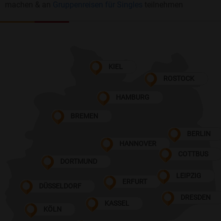
machen & an
Gruppenreisen für Singles
teilnehmen
KIEL
ROSTOCK
HAMBURG
BREMEN
BERLIN
HANNOVER
COTTBUS
DORTMUND
LEIPZIG
ERFURT
DÜSSELDORF
DRESDEN
KASSEL
KÖLN