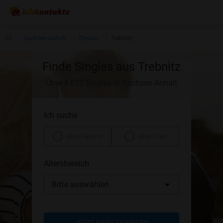
DE
Sachsen-Anhalt
Dessau
Trebnitz
Finde Singles aus Trebnitz
Über 4.620 Singles in Sachsen-Anhalt
Ich suche
einen Mann
eine Frau
Altersbereich
Bitte auswählen
JETZT SINGLES FINDEN