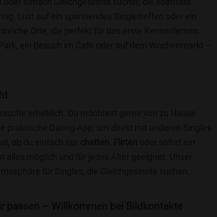
t oder einfach Gleichgesinnte suchst, die ebenfalls
chtig. Lust auf ein spannendes Singletreffen oder ein
lreiche Orte, die perfekt für das erste Kennenlernen
 Park, ein Besuch im Café oder auf dem Wochenmarkt –
.
ht
nersuche erheblich. Du möchtest gerne von zu Hause
e praktische Dating-App, um direkt mit anderen Singles
al, ob du einfach nur
chatten
,
Flirten
oder sofort ein
t alles möglich und für jedes Alter geeignet. Unser
Atmosphäre für Singles, die Gleichgesinnte suchen.
 dir passen – Willkommen bei Bildkontakte