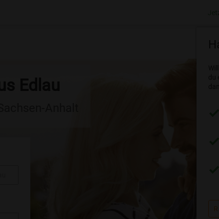
Jet
Ha
Wil
du 
us Edlau
dam
 Sachsen-Anhalt
au
R