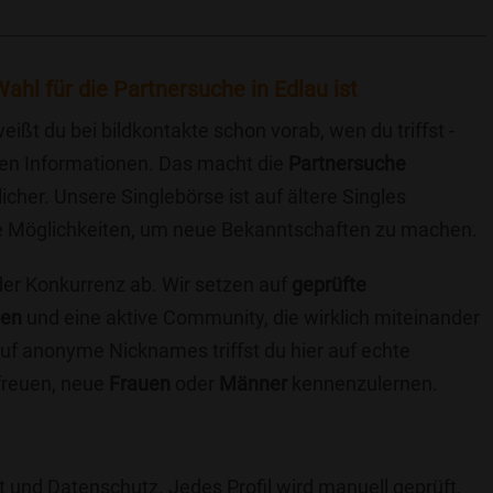
ahl für die Partnersuche in Edlau ist
eißt du bei bildkontakte schon vorab, wen du triffst -
chen Informationen. Das macht die
Partnersuche
icher. Unsere Singlebörse ist auf ältere Singles
iche Möglichkeiten, um neue Bekanntschaften zu machen.
 der Konkurrenz ab. Wir setzen auf
geprüfte
ten
und eine aktive Community, die wirklich miteinander
uf anonyme Nicknames triffst du hier auf echte
 freuen, neue
Frauen
oder
Männer
kennenzulernen.
t und Datenschutz. Jedes Profil wird manuell geprüft,