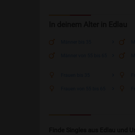
In deinem Alter in Edlau
Männer
bis 35
M
Männer
von 55 bis 65
M
Frauen
bis 35
F
Frauen
von 55 bis 65
F
Finde Singles aus Edlau und U