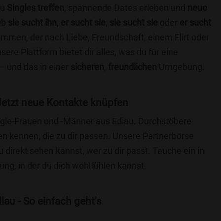
du
Singles treffen
, spannende Dates erleben und
neue
Ob
sie sucht ihn
,
er sucht sie
,
sie sucht sie
oder
er sucht
kommen, der nach Liebe, Freundschaft, einem Flirt oder
re Plattform bietet dir alles, was du für eine
– und das in einer
sicheren
,
freundlichen
Umgebung.
Jetzt neue Kontakte knüpfen
ingle-Frauen und -Männer aus Edlau. Durchstöbere
 kennen, die zu dir passen. Unsere Partnerbörse
du direkt sehen kannst, wer zu dir passt. Tauche ein in
ng, in der du dich wohlfühlen kannst.
au - So einfach geht's