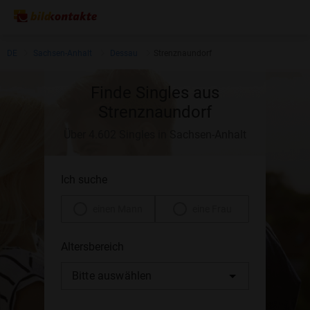
DE
Sachsen-Anhalt
Dessau
Strenznaundorf
Finde Singles aus
Strenznaundorf
Über 4.602 Singles in Sachsen-Anhalt
Ich suche
einen Mann
eine Frau
Altersbereich
Bitte auswählen