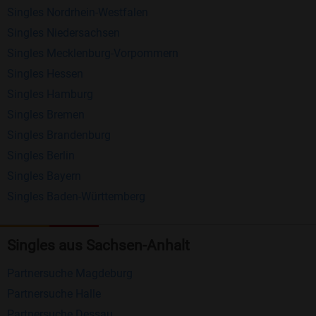
Singles Nordrhein-Westfalen
Schreiben Sie kostenlos Nachrichten an
Singles Niedersachsen
anderen Mitgliedern.
Singles Mecklenburg-Vorpommern
Erhalten und beantworten Sie kostenlos
Singles Hessen
Nachrichten von anderen Mitgliedern.
Singles Hamburg
Singles Bremen
Matching-Spiel
: Matchen Sie täglich bis zu 100
Singles Brandenburg
Profile ohne zusätzliche Kosten. So können Sie
Singles Berlin
spielend neue Leute kennenlernen.
Singles Bayern
Singles Baden-Württemberg
Was macht Bildkontakte besonders?
Kostenlose Kontaktfunktionen
: Im Gegensatz zu
Singles aus Sachsen-Anhalt
vielen anderen Singlebörsen bietet Bildkontakte
viele wichtige Funktionen zur Kontaktaufnahme
Partnersuche Magdeburg
kostenlos an.
Partnersuche Halle
Große Community
: Mit über 4 Millionen
Partnersuche Dessau