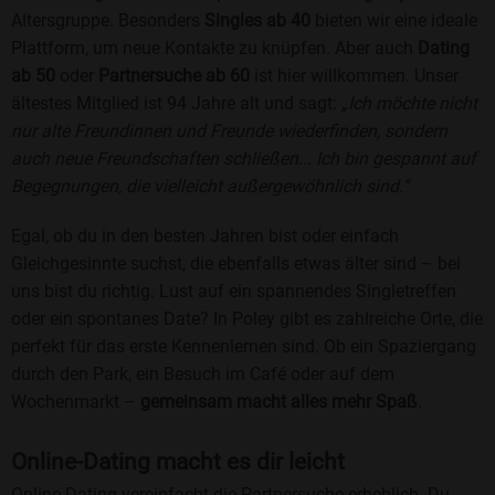
Altersgruppe. Besonders
Singles ab 40
bieten wir eine ideale
Plattform, um neue Kontakte zu knüpfen. Aber auch
Dating
ab 50
oder
Partnersuche ab 60
ist hier willkommen. Unser
ältestes Mitglied ist 94 Jahre alt und sagt:
„Ich möchte nicht
nur alte Freundinnen und Freunde wiederfinden, sondern
auch neue Freundschaften schließen... Ich bin gespannt auf
Begegnungen, die vielleicht außergewöhnlich sind.“
Egal, ob du in den besten Jahren bist oder einfach
Gleichgesinnte suchst, die ebenfalls etwas älter sind – bei
uns bist du richtig. Lust auf ein spannendes Singletreffen
oder ein spontanes Date? In Poley gibt es zahlreiche Orte, die
perfekt für das erste Kennenlernen sind. Ob ein Spaziergang
durch den Park, ein Besuch im Café oder auf dem
Wochenmarkt –
gemeinsam macht alles mehr Spaß
.
Online-Dating macht es dir leicht
Online-Dating vereinfacht die Partnersuche erheblich. Du