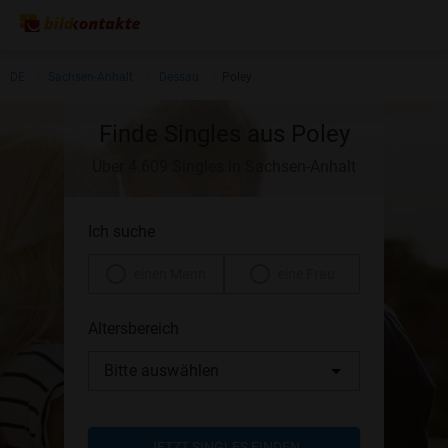
DE
Sachsen-Anhalt
Dessau
Poley
Finde Singles aus Poley
Über 4.609 Singles in Sachsen-Anhalt
Ich suche
einen Mann
eine Frau
Altersbereich
Bitte auswählen
JETZT SINGLES FINDEN