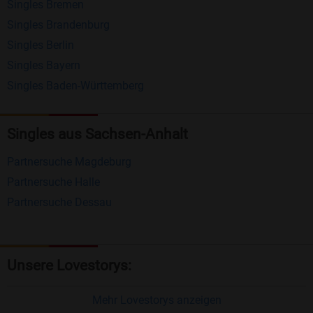
Singles Bremen
Matching-Spiel
: Matchen Sie täglich bis zu 100
Singles Brandenburg
Profile ohne zusätzliche Kosten. So können Sie
Singles Berlin
Singles Bayern
spielend neue Leute kennenlernen.
Singles Baden-Württemberg
Was macht Bildkontakte besonders?
Kostenlose Kontaktfunktionen
: Im Gegensatz zu
Singles aus Sachsen-Anhalt
vielen anderen Singlebörsen bietet Bildkontakte
Partnersuche Magdeburg
viele wichtige Funktionen zur Kontaktaufnahme
Partnersuche Halle
kostenlos an.
Partnersuche Dessau
Große Community
: Mit über 4 Millionen
Registrierungen haben Sie beste Chancen,
jemanden zu finden, der zu Ihnen passt.
Unsere Lovestorys:
Einfach und intuitiv
: Unsere Plattform ist
benutzerfreundlich gestaltet, sodass Sie sich voll
Mehr Lovestorys anzeigen