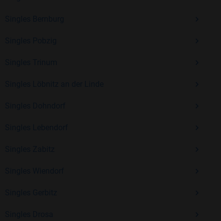
Singles Bernburg
Mit Bildkontakte kannst du den nächsten Schritt wagen –
Singles Pobzig
ohne Druck, aber mit viel Freude. Starte jetzt deine Reise und
entdecke, wie schön es ist, jemanden zu finden, der wirklich
Singles Trinum
zu dir passt.
Singles Löbnitz an der Linde
Singles Dohndorf
Singles Lebendorf
Singles Zabitz
Singles Wiendorf
Singles Gerbitz
Singles Drosa