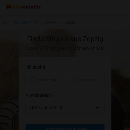
DE
Sachsen-Anhalt
Dessau
Zepzig
Finde Singles aus Zepzig
Über 4.609 Singles in Sachsen-Anhalt
Ich suche
einen Mann
eine Frau
Altersbereich
Bitte auswählen
JETZT SINGLES FINDEN