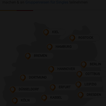
machen & an
Gruppenreisen für Singles
teilnehmen
KIEL
ROSTOCK
HAMBURG
BREMEN
BERLIN
HANNOVER
COTTBUS
DORTMUND
LEIPZIG
ERFURT
DÜSSELDORF
DRESDEN
KASSEL
KÖLN