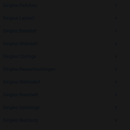
Kostenlos anmelden und neue Leute kennenlernen
Singles Plötzkau
Singles Latdorf
Mit Bildkontakte kannst du den nächsten Schritt wagen –
Singles Biendorf
ohne Druck, aber mit viel Freude. Starte jetzt deine Reise und
entdecke, wie schön es ist, jemanden zu finden, der wirklich
Singles Wiendorf
zu dir passt.
Singles Cörmigk
Singles Beesenlaublingen
Singles Wohlsdorf
Singles Ilberstedt
Singles Gerlebogk
Singles Nienburg