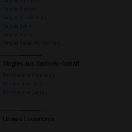
Singles Hamburg
Nachrichten von anderen Mitgliedern.
Singles Bremen
Matching-Spiel
: Matchen Sie täglich bis zu 100
Singles Brandenburg
Profile ohne zusätzliche Kosten. So können Sie
Singles Berlin
Singles Bayern
spielend neue Leute kennenlernen.
Singles Baden-Württemberg
Was macht Bildkontakte besonders?
Kostenlose Kontaktfunktionen
: Im Gegensatz zu
Singles aus Sachsen-Anhalt
vielen anderen Singlebörsen bietet Bildkontakte
Partnersuche Magdeburg
viele wichtige Funktionen zur Kontaktaufnahme
Partnersuche Halle
kostenlos an.
Partnersuche Dessau
Große Community
: Mit über 4 Millionen
Registrierungen haben Sie beste Chancen,
jemanden zu finden, der zu Ihnen passt.
Unsere Lovestorys:
Einfach und intuitiv
: Unsere Plattform ist