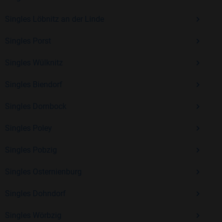
Singles Löbnitz an der Linde
Mit Bildkontakte kannst du den nächsten Schritt wagen –
Singles Porst
ohne Druck, aber mit viel Freude. Starte jetzt deine Reise und
entdecke, wie schön es ist, jemanden zu finden, der wirklich
Singles Wülknitz
zu dir passt.
Singles Biendorf
Singles Dornbock
Singles Poley
Singles Pobzig
Singles Osternienburg
Singles Dohndorf
Singles Wörbzig