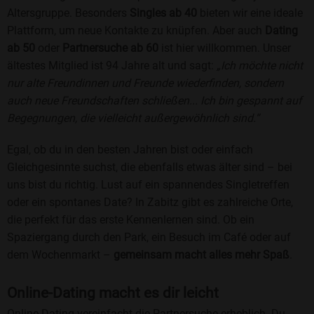
Altersgruppe. Besonders
Singles ab 40
bieten wir eine ideale
Plattform, um neue Kontakte zu knüpfen. Aber auch
Dating
ab 50
oder
Partnersuche ab 60
ist hier willkommen. Unser
ältestes Mitglied ist 94 Jahre alt und sagt:
„Ich möchte nicht
nur alte Freundinnen und Freunde wiederfinden, sondern
auch neue Freundschaften schließen... Ich bin gespannt auf
Begegnungen, die vielleicht außergewöhnlich sind.“
Egal, ob du in den besten Jahren bist oder einfach
Gleichgesinnte suchst, die ebenfalls etwas älter sind – bei
uns bist du richtig. Lust auf ein spannendes Singletreffen
oder ein spontanes Date? In Zabitz gibt es zahlreiche Orte,
die perfekt für das erste Kennenlernen sind. Ob ein
Spaziergang durch den Park, ein Besuch im Café oder auf
dem Wochenmarkt –
gemeinsam macht alles mehr Spaß
.
Online-Dating macht es dir leicht
Online-Dating vereinfacht die Partnersuche erheblich. Du