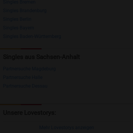
Singles Bremen
Matching-Spiel
: Matchen Sie täglich bis zu 100
Singles Brandenburg
Profile ohne zusätzliche Kosten. So können Sie
Singles Berlin
Singles Bayern
spielend neue Leute kennenlernen.
Singles Baden-Württemberg
Was macht Bildkontakte besonders?
Kostenlose Kontaktfunktionen
: Im Gegensatz zu
Singles aus Sachsen-Anhalt
vielen anderen Singlebörsen bietet Bildkontakte
Partnersuche Magdeburg
viele wichtige Funktionen zur Kontaktaufnahme
Partnersuche Halle
kostenlos an.
Partnersuche Dessau
Große Community
: Mit über 4 Millionen
Registrierungen haben Sie beste Chancen,
jemanden zu finden, der zu Ihnen passt.
Unsere Lovestorys:
Einfach und intuitiv
: Unsere Plattform ist
benutzerfreundlich gestaltet, sodass Sie sich voll
Mehr Lovestorys anzeigen