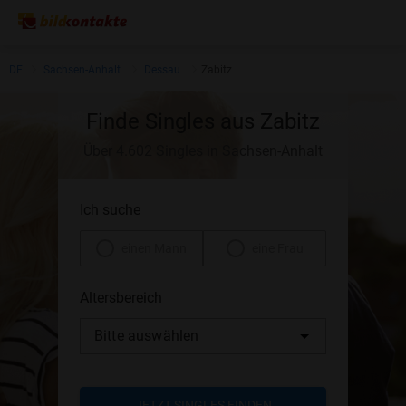
DE
Sachsen-Anhalt
Dessau
Zabitz
Finde Singles aus Zabitz
Über 4.602 Singles in Sachsen-Anhalt
Ich suche
einen Mann
eine Frau
Altersbereich
Bitte auswählen
JETZT SINGLES FINDEN