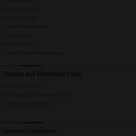
Singles Hessen
Erhalten und beantworten Sie kostenlos
Singles Hamburg
Nachrichten von anderen Mitgliedern.
Singles Bremen
Matching-Spiel
: Matchen Sie täglich bis zu 100
Singles Brandenburg
Profile ohne zusätzliche Kosten. So können Sie
Singles Berlin
Singles Bayern
spielend neue Leute kennenlernen.
Singles Baden-Württemberg
Was macht Bildkontakte besonders?
Kostenlose Kontaktfunktionen
: Im Gegensatz zu
Singles aus Rheinland-Pfalz
vielen anderen Singlebörsen bietet Bildkontakte
Partnersuche Trier
viele wichtige Funktionen zur Kontaktaufnahme
Partnersuche Rheinhessen-Pfalz
kostenlos an.
Partnersuche Koblenz
Große Community
: Mit über 4 Millionen
Registrierungen haben Sie beste Chancen,
jemanden zu finden, der zu Ihnen passt.
Unsere Lovestorys: