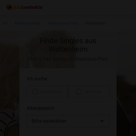
DE
Rheinland-Pfalz
Rheinhessen-Pfalz
Wattenheim
Finde Singles aus
Wattenheim
Über 6.248 Singles in Rheinland-Pfalz
Ich suche
einen Mann
eine Frau
Altersbereich
Bitte auswählen