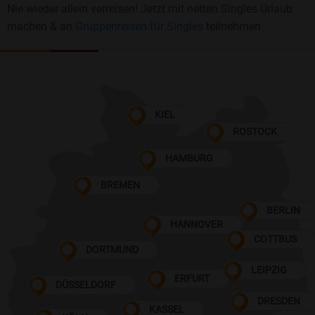
Nie wieder allein verreisen! Jetzt mit netten Singles Urlaub
machen & an
Gruppenreisen für Singles
teilnehmen
KIEL
ROSTOCK
HAMBURG
BREMEN
BERLIN
HANNOVER
COTTBUS
DORTMUND
LEIPZIG
ERFURT
DÜSSELDORF
DRESDEN
KASSEL