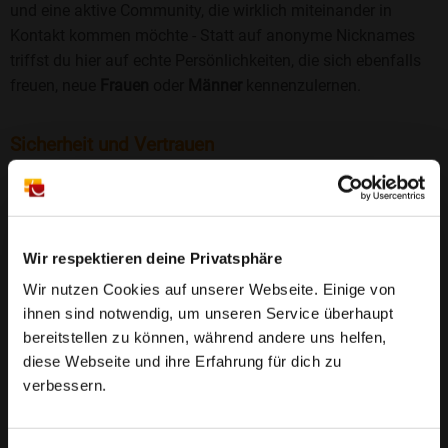
und eine aktive Community, die wirklich miteinander in
Kontakt kommen möchte - Statt auf anonyme Nicknames
triffst du hier auf echte Persönlichkeiten, die sich ebenfalls
freuen, neue
Frauen
oder
Männer
kennenzulernen.
Sicherheit und Vertrauen
Wir legen großen Wert auf Sicherheit und Datenschutz.
Jedes Profil wird manuell geprüft, und freiwillige
Echtheitschecks schaffen zusätzliches Vertrauen. Fake-
Profile und unangemessenes Verhalten haben bei uns keinen
Wir respektieren deine Privatsphäre
Platz.
Weiterlesen
Wir nutzen Cookies auf unserer Webseite. Einige von
ihnen sind notwendig, um unseren Service überhaupt
25 Jahre Erfahrung
: Seit 2000 bringt Bildkontakte
bereitstellen zu können, während andere uns helfen,
Menschen mit dem Wunsch nach einer
diese Webseite und ihre Erfahrung für dich zu
Partnerschaft zusammen. Dabei legen wir
verbessern.
großen Wert auf Sicherheit, Seriosität und eine
FAQ für Wattenheim
vertrauensvolle Umgebung.