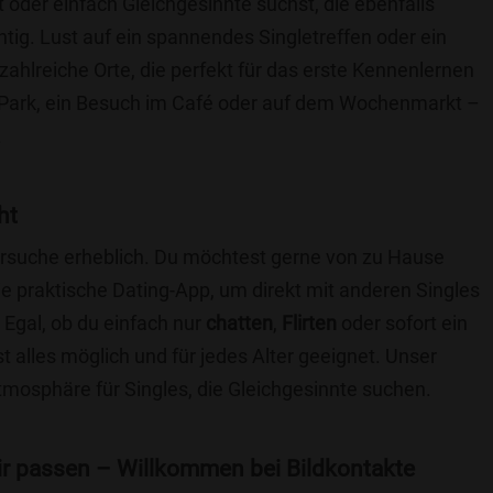
t oder einfach Gleichgesinnte suchst, die ebenfalls
chtig. Lust auf ein spannendes Singletreffen oder ein
ahlreiche Orte, die perfekt für das erste Kennenlernen
 Park, ein Besuch im Café oder auf dem Wochenmarkt –
.
ht
nersuche erheblich. Du möchtest gerne von zu Hause
e praktische Dating-App, um direkt mit anderen Singles
Egal, ob du einfach nur
chatten
,
Flirten
oder sofort ein
t alles möglich und für jedes Alter geeignet. Unser
Atmosphäre für Singles, die Gleichgesinnte suchen.
 dir passen – Willkommen bei Bildkontakte