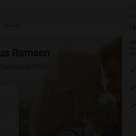
Jet
Ramsen
Ha
Wil
du 
aus Ramsen
dam
 Rheinland-Pfalz
au
R