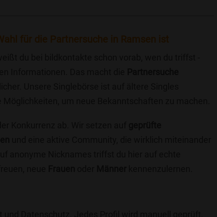
ahl für die Partnersuche in Ramsen ist
eißt du bei bildkontakte schon vorab, wen du triffst -
chen Informationen. Das macht die
Partnersuche
icher. Unsere Singlebörse ist auf ältere Singles
iche Möglichkeiten, um neue Bekanntschaften zu machen.
 der Konkurrenz ab. Wir setzen auf
geprüfte
ten
und eine aktive Community, die wirklich miteinander
uf anonyme Nicknames triffst du hier auf echte
 freuen, neue
Frauen
oder
Männer
kennenzulernen.
t und Datenschutz. Jedes Profil wird manuell geprüft,