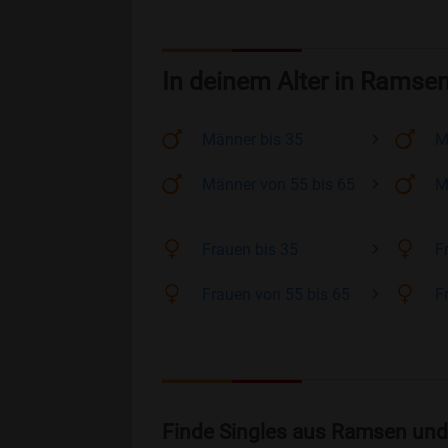
In deinem Alter in Ramse
Männer
bis 35
M
Männer
von 55 bis 65
M
Frauen
bis 35
F
Frauen
von 55 bis 65
F
Finde Singles aus Ramsen und