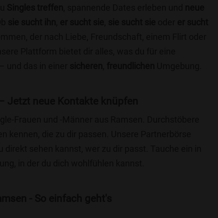
du
Singles treffen
, spannende Dates erleben und
neue
Ob
sie sucht ihn
,
er sucht sie
,
sie sucht sie
oder
er sucht
kommen, der nach Liebe, Freundschaft, einem Flirt oder
re Plattform bietet dir alles, was du für eine
– und das in einer
sicheren
,
freundlichen
Umgebung.
 Jetzt neue Kontakte knüpfen
Single-Frauen und -Männer aus Ramsen. Durchstöbere
 kennen, die zu dir passen. Unsere Partnerbörse
du direkt sehen kannst, wer zu dir passt. Tauche ein in
ng, in der du dich wohlfühlen kannst.
msen - So einfach geht's