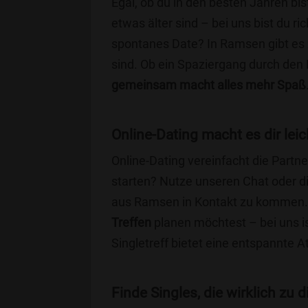
Egal, ob du in den besten Jahren bis
etwas älter sind – bei uns bist du ri
spontanes Date? In Ramsen gibt es z
sind. Ob ein Spaziergang durch den
gemeinsam macht alles mehr Spaß
Online-Dating macht es dir leic
Online-Dating vereinfacht die Part
starten? Nutze unseren Chat oder di
aus Ramsen in Kontakt zu kommen. 
Treffen
planen möchtest – bei uns is
Singletreff bietet eine entspannte 
Finde Singles, die wirklich zu