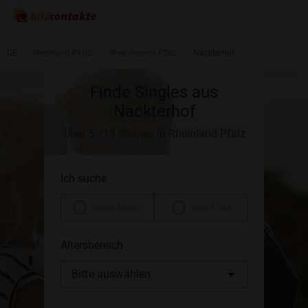
DE
Rheinland-Pfalz
Rheinhessen-Pfalz
Nackterhof
Finde Singles aus
Nackterhof
Über 5.713 Singles in Rheinland-Pfalz
Ich suche
einen Mann
eine Frau
Altersbereich
Bitte auswählen