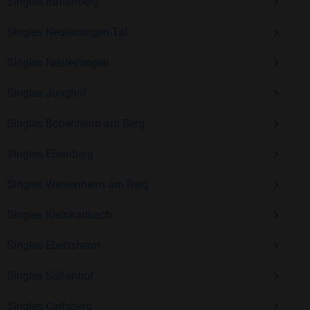
Erfahrung und vielen positiven Bewertungen.
Singles Battenberg
Kostenlos anmelden und neue Leute kennenlernen
Singles Neuleiningen-Tal
Singles Neuleiningen
Mit Bildkontakte kannst du den nächsten Schritt wagen –
Singles Junghof
ohne Druck, aber mit viel Freude. Starte jetzt deine Reise und
entdecke, wie schön es ist, jemanden zu finden, der wirklich
Singles Bobenheim am Berg
zu dir passt.
Singles Eisenberg
Singles Weisenheim am Berg
Singles Kleinkarlbach
Singles Ebertsheim
Singles Süßenhof
Singles Carlsberg