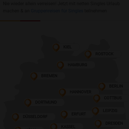
Nie wieder allein verreisen! Jetzt mit netten Singles Urlaub
machen & an
Gruppenreisen für Singles
teilnehmen
KIEL
ROSTOCK
HAMBURG
BREMEN
BERLIN
HANNOVER
COTTBUS
DORTMUND
LEIPZIG
ERFURT
DÜSSELDORF
DRESDEN
KASSEL