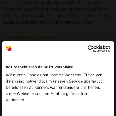
und eine aktive Community, die wirklich miteinander in
Kontakt kommen möchte - Statt auf anonyme Nicknames
triffst du hier auf echte Persönlichkeiten, die sich ebenfalls
freuen, neue
Frauen
oder
Männer
kennenzulernen.
Sicherheit und Vertrauen
Wir legen großen Wert auf Sicherheit und Datenschutz.
Jedes Profil wird manuell geprüft, und freiwillige
Echtheitschecks schaffen zusätzliches Vertrauen. Fake-
Profile und unangemessenes Verhalten haben bei uns keinen
Wir respektieren deine Privatsphäre
Platz.
Weiterlesen
Wir nutzen Cookies auf unserer Webseite. Einige von
ihnen sind notwendig, um unseren Service überhaupt
25 Jahre Erfahrung
: Seit 2000 bringt Bildkontakte
bereitstellen zu können, während andere uns helfen,
Menschen mit dem Wunsch nach einer
diese Webseite und ihre Erfahrung für dich zu
Partnerschaft zusammen. Dabei legen wir
verbessern.
großen Wert auf Sicherheit, Seriosität und eine
FAQ für Nackterhof
vertrauensvolle Umgebung.