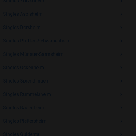
Erfahrung und vielen positiven Bewertungen.
Singles Zotzenheim
Kostenlos anmelden und neue Leute kennenlernen
Singles Aspisheim
Singles Dorsheim
Mit Bildkontakte kannst du den nächsten Schritt wagen –
Singles Pfaffen-Schwabenheim
ohne Druck, aber mit viel Freude. Starte jetzt deine Reise und
entdecke, wie schön es ist, jemanden zu finden, der wirklich
Singles Münster-Sarmsheim
zu dir passt.
Singles Ockenheim
Singles Sprendlingen
Singles Rümmelsheim
Singles Badenheim
Singles Pleitersheim
Singles Guldental