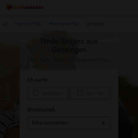
DE
Rheinland-Pfalz
Rheinhessen-Pfalz
Gensingen
Finde Singles aus
Gensingen
Über 6.251 Singles in Rheinland-Pfalz
Ich suche
einen Mann
eine Frau
Altersbereich
Bitte auswählen