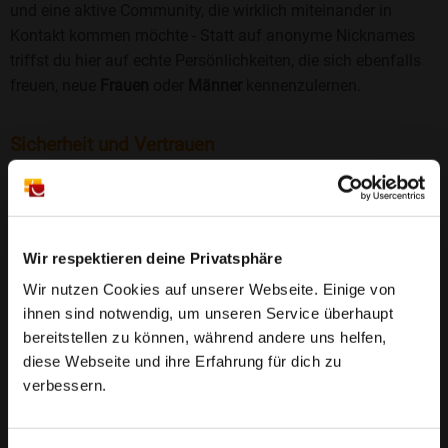
und eine aktive Community, die wirklich miteinander in
Kontakt kommen möchte - Statt auf anonyme Nicknames
triffst du hier auf echte Persönlichkeiten, die sich ebenfalls
freuen, neue
Frauen
oder
Männer
kennenzulernen.
Sicherheit und Vertrauen
Wir legen großen Wert auf Sicherheit und Datenschutz.
Jedes Profil wird manuell geprüft, und freiwillige
Echtheitschecks schaffen zusätzliches Vertrauen. Fake-
Profile und unangemessenes Verhalten haben bei uns keinen
Wir respektieren deine Privatsphäre
Platz.
Weiterlesen
Wir nutzen Cookies auf unserer Webseite. Einige von
ihnen sind notwendig, um unseren Service überhaupt
25 Jahre Erfahrung
: Seit 2000 bringt Bildkontakte
bereitstellen zu können, während andere uns helfen,
Menschen mit dem Wunsch nach einer
diese Webseite und ihre Erfahrung für dich zu
Partnerschaft zusammen. Dabei legen wir
verbessern.
großen Wert auf Sicherheit, Seriosität und eine
FAQ für Gensingen
vertrauensvolle Umgebung.