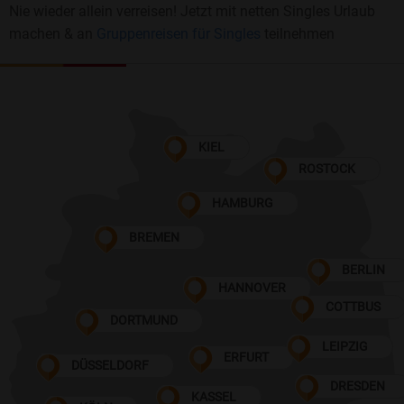
Nie wieder allein verreisen! Jetzt mit netten Singles Urlaub
machen & an
Gruppenreisen für Singles
teilnehmen
KIEL
ROSTOCK
HAMBURG
BREMEN
BERLIN
HANNOVER
COTTBUS
DORTMUND
LEIPZIG
ERFURT
DÜSSELDORF
DRESDEN
KASSEL