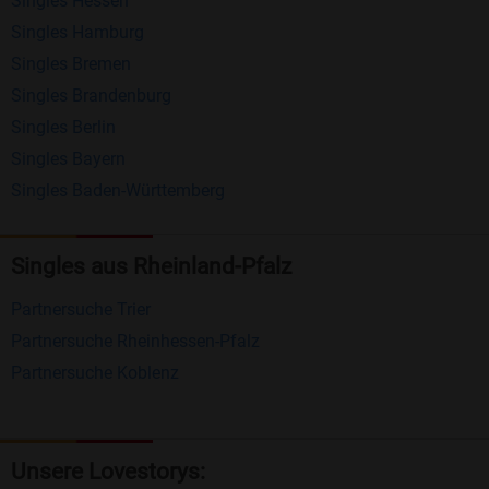
Singles Hessen
Erhalten und beantworten Sie kostenlos
Singles Hamburg
Nachrichten von anderen Mitgliedern.
Singles Bremen
Matching-Spiel
: Matchen Sie täglich bis zu 100
Singles Brandenburg
Profile ohne zusätzliche Kosten. So können Sie
Singles Berlin
Singles Bayern
spielend neue Leute kennenlernen.
Singles Baden-Württemberg
Was macht Bildkontakte besonders?
Kostenlose Kontaktfunktionen
: Im Gegensatz zu
Singles aus Rheinland-Pfalz
vielen anderen Singlebörsen bietet Bildkontakte
Partnersuche Trier
viele wichtige Funktionen zur Kontaktaufnahme
Partnersuche Rheinhessen-Pfalz
kostenlos an.
Partnersuche Koblenz
Große Community
: Mit über 4 Millionen
Registrierungen haben Sie beste Chancen,
jemanden zu finden, der zu Ihnen passt.
Unsere Lovestorys: