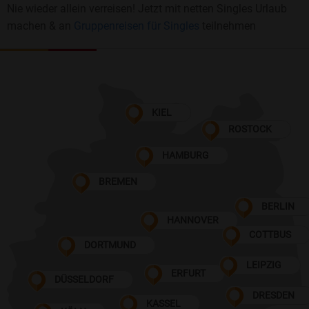
Nie wieder allein verreisen! Jetzt mit netten Singles Urlaub
machen & an
Gruppenreisen für Singles
teilnehmen
KIEL
ROSTOCK
HAMBURG
BREMEN
BERLIN
HANNOVER
COTTBUS
DORTMUND
LEIPZIG
ERFURT
DÜSSELDORF
DRESDEN
KASSEL