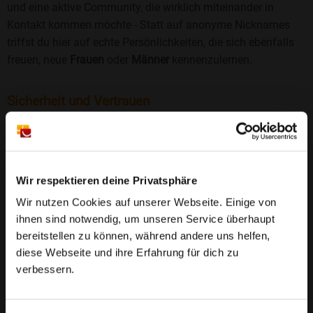
und eine aktive Community, die wirklich miteinander in
Kontakt kommen möchte - Statt auf anonyme Nicknames
triffst du hier auf echte Persönlichkeiten, die sich ebenfalls
freuen, neue
Frauen
oder
Männer
kennenzulernen.
Sicherheit und Vertrauen
Wir legen großen Wert auf Sicherheit und Datenschutz.
Jedes Profil wird manuell geprüft, und freiwillige
Echtheitschecks schaffen zusätzliches Vertrauen. Fake-
Profile und unangemessenes Verhalten haben bei uns keinen
Wir respektieren deine Privatsphäre
Platz.
Weiterlesen
Wir nutzen Cookies auf unserer Webseite. Einige von
ihnen sind notwendig, um unseren Service überhaupt
25 Jahre Erfahrung
: Seit 2000 bringt Bildkontakte
bereitstellen zu können, während andere uns helfen,
Menschen mit dem Wunsch nach einer
diese Webseite und ihre Erfahrung für dich zu
Partnerschaft zusammen. Dabei legen wir
verbessern.
großen Wert auf Sicherheit, Seriosität und eine
FAQ für Bretzenheim
vertrauensvolle Umgebung.