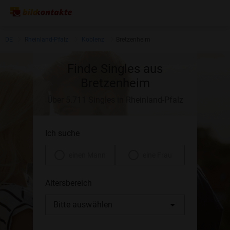
DE
Rheinland-Pfalz
Koblenz
Bretzenheim
Finde Singles aus
Bretzenheim
Über 5.711 Singles in Rheinland-Pfalz
Ich suche
einen Mann
eine Frau
Altersbereich
Bitte auswählen