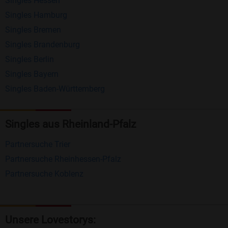
Singles Hessen
Erhalten und beantworten Sie kostenlos
Singles Hamburg
Nachrichten von anderen Mitgliedern.
Singles Bremen
Matching-Spiel
: Matchen Sie täglich bis zu 100
Singles Brandenburg
Profile ohne zusätzliche Kosten. So können Sie
Singles Berlin
Singles Bayern
spielend neue Leute kennenlernen.
Singles Baden-Württemberg
Was macht Bildkontakte besonders?
Kostenlose Kontaktfunktionen
: Im Gegensatz zu
Singles aus Rheinland-Pfalz
vielen anderen Singlebörsen bietet Bildkontakte
Partnersuche Trier
viele wichtige Funktionen zur Kontaktaufnahme
Partnersuche Rheinhessen-Pfalz
kostenlos an.
Partnersuche Koblenz
Große Community
: Mit über 4 Millionen
Registrierungen haben Sie beste Chancen,
jemanden zu finden, der zu Ihnen passt.
Unsere Lovestorys: