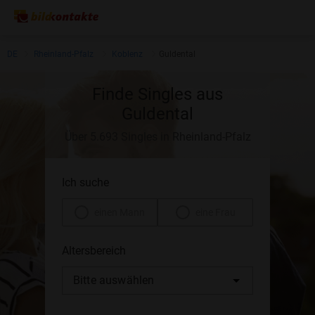
DE
Rheinland-Pfalz
Koblenz
Guldental
Finde Singles aus
Guldental
Über 5.693 Singles in Rheinland-Pfalz
Ich suche
einen Mann
eine Frau
Altersbereich
Bitte auswählen