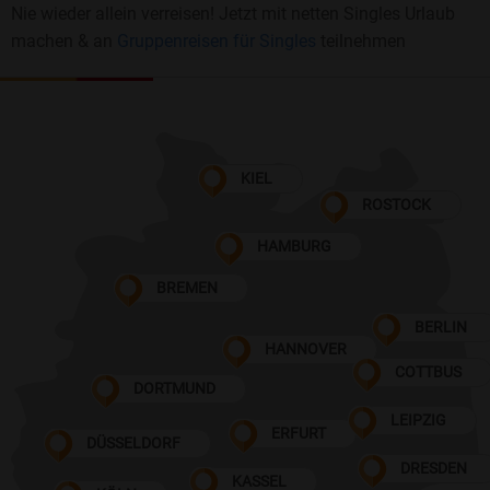
Nie wieder allein verreisen! Jetzt mit netten Singles Urlaub
machen & an
Gruppenreisen für Singles
teilnehmen
KIEL
ROSTOCK
HAMBURG
BREMEN
BERLIN
HANNOVER
COTTBUS
DORTMUND
LEIPZIG
ERFURT
DÜSSELDORF
DRESDEN
KASSEL