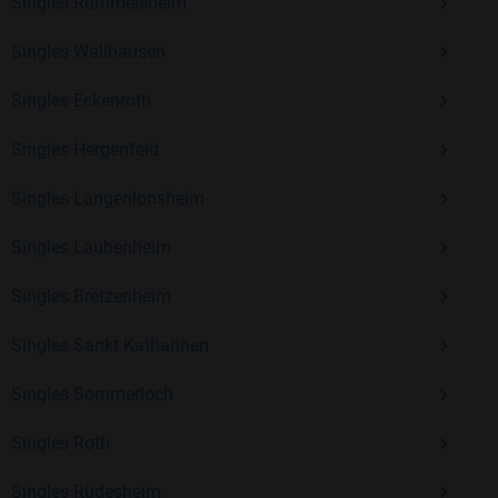
Erfahrung und vielen positiven Bewertungen.
Singles Rümmelsheim
Kostenlos anmelden und neue Leute kennenlernen
Singles Wallhausen
Singles Eckenroth
Mit Bildkontakte kannst du den nächsten Schritt wagen –
Singles Hergenfeld
ohne Druck, aber mit viel Freude. Starte jetzt deine Reise und
entdecke, wie schön es ist, jemanden zu finden, der wirklich
Singles Langenlonsheim
zu dir passt.
Singles Laubenheim
Singles Bretzenheim
Singles Sankt Katharinen
Singles Sommerloch
Singles Roth
Singles Rüdesheim