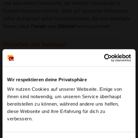
und eine aktive Community, die wirklich miteinander in
Kontakt kommen möchte - Statt auf anonyme Nicknames
triffst du hier auf echte Persönlichkeiten, die sich ebenfalls
freuen, neue
Frauen
oder
Männer
kennenzulernen.
Sicherheit und Vertrauen
Wir legen großen Wert auf Sicherheit und Datenschutz.
Jedes Profil wird manuell geprüft, und freiwillige
Echtheitschecks schaffen zusätzliches Vertrauen. Fake-
Profile und unangemessenes Verhalten haben bei uns keinen
Wir respektieren deine Privatsphäre
Platz.
Weiterlesen
Wir nutzen Cookies auf unserer Webseite. Einige von
ihnen sind notwendig, um unseren Service überhaupt
25 Jahre Erfahrung
: Seit 2000 bringt Bildkontakte
bereitstellen zu können, während andere uns helfen,
Menschen mit dem Wunsch nach einer
diese Webseite und ihre Erfahrung für dich zu
Partnerschaft zusammen. Dabei legen wir
verbessern.
großen Wert auf Sicherheit, Seriosität und eine
FAQ für Guldental
vertrauensvolle Umgebung.