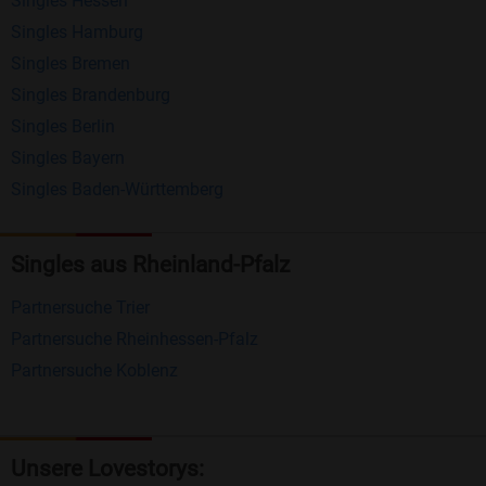
Singles Hessen
Erhalten und beantworten Sie kostenlos
Singles Hamburg
Nachrichten von anderen Mitgliedern.
Singles Bremen
Matching-Spiel
: Matchen Sie täglich bis zu 100
Singles Brandenburg
Profile ohne zusätzliche Kosten. So können Sie
Singles Berlin
Singles Bayern
spielend neue Leute kennenlernen.
Singles Baden-Württemberg
Was macht Bildkontakte besonders?
Kostenlose Kontaktfunktionen
: Im Gegensatz zu
Singles aus Rheinland-Pfalz
vielen anderen Singlebörsen bietet Bildkontakte
Partnersuche Trier
viele wichtige Funktionen zur Kontaktaufnahme
Partnersuche Rheinhessen-Pfalz
kostenlos an.
Partnersuche Koblenz
Große Community
: Mit über 4 Millionen
Registrierungen haben Sie beste Chancen,
jemanden zu finden, der zu Ihnen passt.
Unsere Lovestorys: