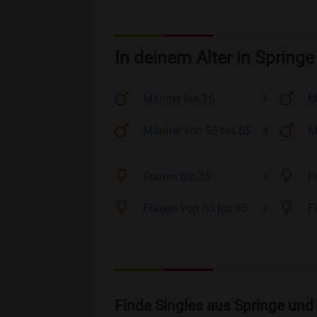
In deinem Alter in Springe
Männer
bis 35
M
Männer
von 55 bis 65
M
Frauen
bis 35
F
Frauen
von 55 bis 65
F
Finde Singles aus Springe und