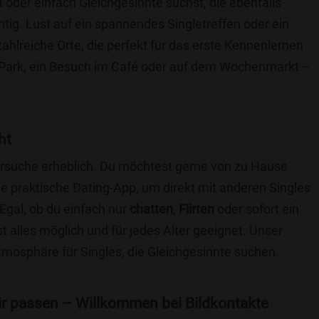
t oder einfach Gleichgesinnte suchst, die ebenfalls
chtig. Lust auf ein spannendes Singletreffen oder ein
ahlreiche Orte, die perfekt für das erste Kennenlernen
 Park, ein Besuch im Café oder auf dem Wochenmarkt –
.
ht
nersuche erheblich. Du möchtest gerne von zu Hause
e praktische Dating-App, um direkt mit anderen Singles
Egal, ob du einfach nur
chatten
,
Flirten
oder sofort ein
t alles möglich und für jedes Alter geeignet. Unser
Atmosphäre für Singles, die Gleichgesinnte suchen.
 dir passen – Willkommen bei Bildkontakte