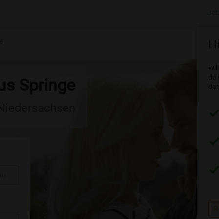
Jet
e
Ha
Wil
du 
us Springe
dam
 Niedersachsen
au
R