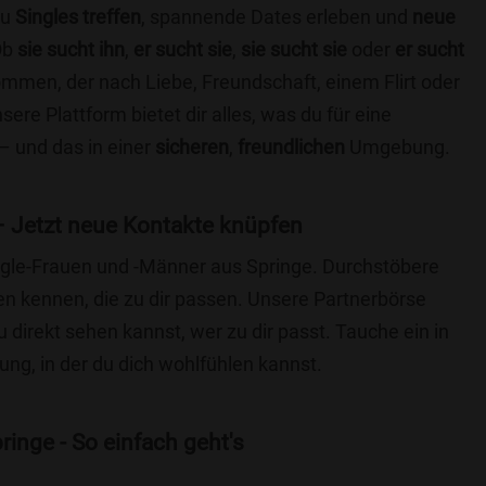
du
Singles treffen
, spannende Dates erleben und
neue
Ob
sie sucht ihn
,
er sucht sie
,
sie sucht sie
oder
er sucht
kommen, der nach Liebe, Freundschaft, einem Flirt oder
re Plattform bietet dir alles, was du für eine
– und das in einer
sicheren
,
freundlichen
Umgebung.
– Jetzt neue Kontakte knüpfen
ingle-Frauen und -Männer aus Springe. Durchstöbere
 kennen, die zu dir passen. Unsere Partnerbörse
du direkt sehen kannst, wer zu dir passt. Tauche ein in
ng, in der du dich wohlfühlen kannst.
inge - So einfach geht's