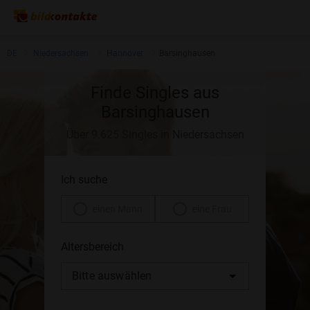
DE
Niedersachsen
Hannover
Barsinghausen
Finde Singles aus
Barsinghausen
Über 9.625 Singles in Niedersachsen
Ich suche
einen Mann
eine Frau
Altersbereich
Bitte auswählen