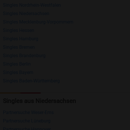
Singles Nordrhein-Westfalen
Schreiben Sie kostenlos Nachrichten an
Singles Niedersachsen
anderen Mitgliedern.
Singles Mecklenburg-Vorpommern
Erhalten und beantworten Sie kostenlos
Singles Hessen
Nachrichten von anderen Mitgliedern.
Singles Hamburg
Singles Bremen
Matching-Spiel
: Matchen Sie täglich bis zu 100
Singles Brandenburg
Profile ohne zusätzliche Kosten. So können Sie
Singles Berlin
spielend neue Leute kennenlernen.
Singles Bayern
Singles Baden-Württemberg
Was macht Bildkontakte besonders?
Kostenlose Kontaktfunktionen
: Im Gegensatz zu
Singles aus Niedersachsen
vielen anderen Singlebörsen bietet Bildkontakte
viele wichtige Funktionen zur Kontaktaufnahme
Partnersuche Weser-Ems
kostenlos an.
Partnersuche Lüneburg
Große Community
: Mit über 4 Millionen
Partnersuche Hannover