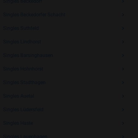
Singles Beckedorf
Kostenlos anmelden und neue Leute kennenlernen
Singles Beckedorfer Schacht
Singles Suthfeld
Mit Bildkontakte kannst du den nächsten Schritt wagen –
ohne Druck, aber mit viel Freude. Starte jetzt deine Reise und
Singles Lindhorst
entdecke, wie schön es ist, jemanden zu finden, der wirklich
zu dir passt.
Singles Barsinghausen
Singles Hohnhorst
Singles Stadthagen
Singles Auetal
Singles Lüdersfeld
Singles Haste
Singles Lauenhagen