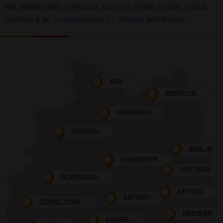
Nie wieder allein verreisen! Jetzt mit netten Singles Urlaub
machen & an
Gruppenreisen für Singles
teilnehmen
KIEL
ROSTOCK
HAMBURG
BREMEN
BERLIN
HANNOVER
COTTBUS
DORTMUND
LEIPZIG
ERFURT
DÜSSELDORF
DRESDEN
KASSEL