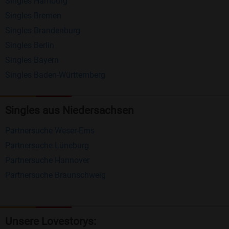
Singles Hamburg
Nachrichten von anderen Mitgliedern.
Singles Bremen
Matching-Spiel
: Matchen Sie täglich bis zu 100
Singles Brandenburg
Profile ohne zusätzliche Kosten. So können Sie
Singles Berlin
Singles Bayern
spielend neue Leute kennenlernen.
Singles Baden-Württemberg
Was macht Bildkontakte besonders?
Kostenlose Kontaktfunktionen
: Im Gegensatz zu
Singles aus Niedersachsen
vielen anderen Singlebörsen bietet Bildkontakte
Partnersuche Weser-Ems
viele wichtige Funktionen zur Kontaktaufnahme
Partnersuche Lüneburg
kostenlos an.
Partnersuche Hannover
Große Community
: Mit über 4 Millionen
Partnersuche Braunschweig
Registrierungen haben Sie beste Chancen,
jemanden zu finden, der zu Ihnen passt.
Einfach und intuitiv
: Unsere Plattform ist
Unsere Lovestorys: