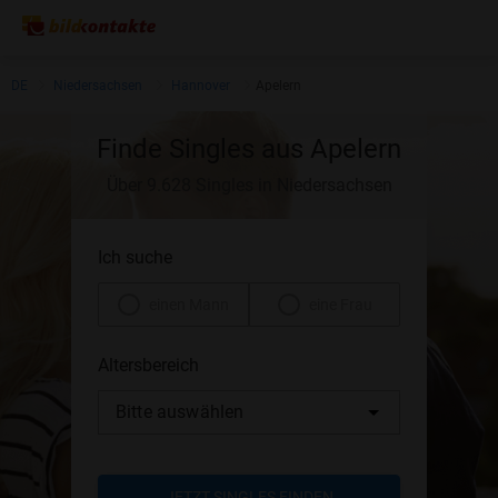
DE
Niedersachsen
Hannover
Apelern
Finde Singles aus Apelern
Über 9.628 Singles in Niedersachsen
Ich suche
einen Mann
eine Frau
Altersbereich
Bitte auswählen
JETZT SINGLES FINDEN