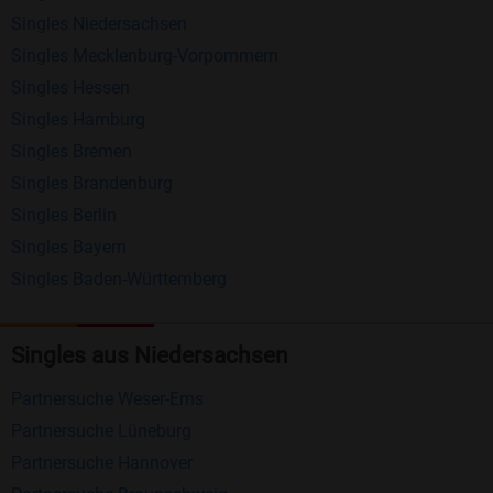
Schreiben Sie kostenlos Nachrichten an
Singles Niedersachsen
anderen Mitgliedern.
Singles Mecklenburg-Vorpommern
Erhalten und beantworten Sie kostenlos
Singles Hessen
Nachrichten von anderen Mitgliedern.
Singles Hamburg
Singles Bremen
Matching-Spiel
: Matchen Sie täglich bis zu 100
Singles Brandenburg
Profile ohne zusätzliche Kosten. So können Sie
Singles Berlin
spielend neue Leute kennenlernen.
Singles Bayern
Singles Baden-Württemberg
Was macht Bildkontakte besonders?
Kostenlose Kontaktfunktionen
: Im Gegensatz zu
Singles aus Niedersachsen
vielen anderen Singlebörsen bietet Bildkontakte
viele wichtige Funktionen zur Kontaktaufnahme
Partnersuche Weser-Ems
kostenlos an.
Partnersuche Lüneburg
Große Community
: Mit über 4 Millionen
Partnersuche Hannover
Registrierungen haben Sie beste Chancen,