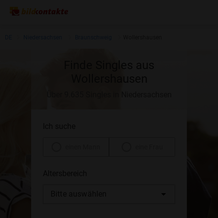
DE
Niedersachsen
Braunschweig
Wollershausen
Finde Singles aus
Wollershausen
Über 9.635 Singles in Niedersachsen
Ich suche
einen Mann
eine Frau
Altersbereich
Bitte auswählen