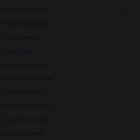
Erfahrung und vielen positiven Bewertungen.
Singles Böseckendorf
Kostenlos anmelden und neue Leute kennenlernen
Singles Berlingerode
Singles Brehme
Mit Bildkontakte kannst du den nächsten Schritt wagen –
ohne Druck, aber mit viel Freude. Starte jetzt deine Reise und
Singles Ferna
entdecke, wie schön es ist, jemanden zu finden, der wirklich
zu dir passt.
Singles Rollshausen
Singles Rüdershausen
Singles Seulingen
Singles Rhumspringe
Singles Jützenbach
Singles Neuendorf