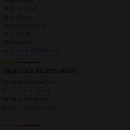
Singles Hessen
Erhalten und beantworten Sie kostenlos
Singles Hamburg
Nachrichten von anderen Mitgliedern.
Singles Bremen
Matching-Spiel
: Matchen Sie täglich bis zu 100
Singles Brandenburg
Profile ohne zusätzliche Kosten. So können Sie
Singles Berlin
Singles Bayern
spielend neue Leute kennenlernen.
Singles Baden-Württemberg
Was macht Bildkontakte besonders?
Kostenlose Kontaktfunktionen
: Im Gegensatz zu
Singles aus Niedersachsen
vielen anderen Singlebörsen bietet Bildkontakte
Partnersuche Weser-Ems
viele wichtige Funktionen zur Kontaktaufnahme
Partnersuche Lüneburg
kostenlos an.
Partnersuche Hannover
Große Community
: Mit über 4 Millionen
Partnersuche Braunschweig
Registrierungen haben Sie beste Chancen,
jemanden zu finden, der zu Ihnen passt.