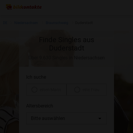
DE
Niedersachsen
Braunschweig
Duderstadt
Finde Singles aus
Duderstadt
Über 9.630 Singles in Niedersachsen
Ich suche
einen Mann
eine Frau
Altersbereich
Bitte auswählen