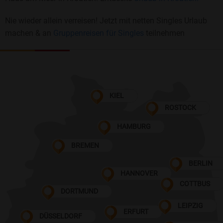
Nie wieder allein verreisen! Jetzt mit netten Singles Urlaub
machen & an
Gruppenreisen für Singles
teilnehmen
KIEL
ROSTOCK
HAMBURG
BREMEN
BERLIN
HANNOVER
COTTBUS
DORTMUND
LEIPZIG
ERFURT
DÜSSELDORF