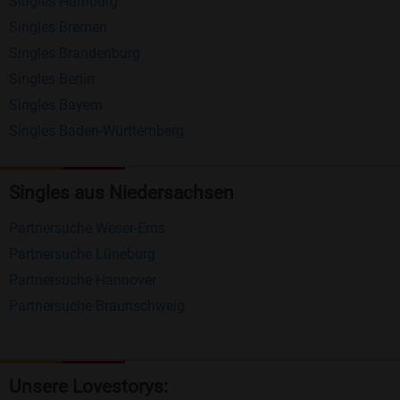
Singles Hamburg
Nachrichten von anderen Mitgliedern.
Singles Bremen
Matching-Spiel
: Matchen Sie täglich bis zu 100
Singles Brandenburg
Profile ohne zusätzliche Kosten. So können Sie
Singles Berlin
Singles Bayern
spielend neue Leute kennenlernen.
Singles Baden-Württemberg
Was macht Bildkontakte besonders?
Kostenlose Kontaktfunktionen
: Im Gegensatz zu
Singles aus Niedersachsen
vielen anderen Singlebörsen bietet Bildkontakte
Partnersuche Weser-Ems
viele wichtige Funktionen zur Kontaktaufnahme
Partnersuche Lüneburg
kostenlos an.
Partnersuche Hannover
Große Community
: Mit über 4 Millionen
Partnersuche Braunschweig
Registrierungen haben Sie beste Chancen,
jemanden zu finden, der zu Ihnen passt.
Einfach und intuitiv
: Unsere Plattform ist
Unsere Lovestorys: