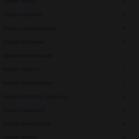
Singles Waake
Kostenlos anmelden und neue Leute kennenlernen
Singles Obernfeld
Singles Gieboldehausen
Mit Bildkontakte kannst du den nächsten Schritt wagen –
ohne Druck, aber mit viel Freude. Starte jetzt deine Reise und
Singles Bilshausen
entdecke, wie schön es ist, jemanden zu finden, der wirklich
zu dir passt.
Singles Wollershausen
Singles Gleichen
Singles Rüdershausen
Singles Rotenberg; Jagdhaus
Singles Duderstadt
Singles Böseckendorf
Singles Wulften