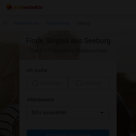
DE
Niedersachsen
Braunschweig
Seeburg
Finde Singles aus Seeburg
Über 9.615 Singles in Niedersachsen
Ich suche
einen Mann
eine Frau
Altersbereich
Bitte auswählen
JETZT SINGLES FINDEN