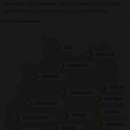
Nie wieder allein verreisen! Jetzt mit netten Singles Urlaub
machen & an
Gruppenreisen für Singles
teilnehmen
KIEL
ROSTOCK
HAMBURG
BREMEN
BERLIN
HANNOVER
COTTBUS
DORTMUND
LEIPZIG
ERFURT
DÜSSELDORF
DRESDEN
KASSEL