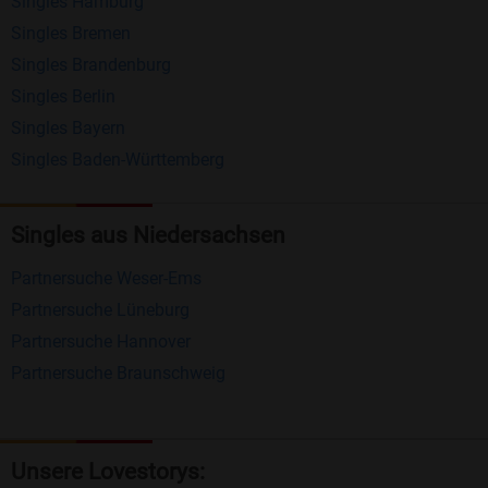
Singles Hamburg
Nachrichten von anderen Mitgliedern.
Singles Bremen
Matching-Spiel
: Matchen Sie täglich bis zu 100
Singles Brandenburg
Profile ohne zusätzliche Kosten. So können Sie
Singles Berlin
Singles Bayern
spielend neue Leute kennenlernen.
Singles Baden-Württemberg
Was macht Bildkontakte besonders?
Kostenlose Kontaktfunktionen
: Im Gegensatz zu
Singles aus Niedersachsen
vielen anderen Singlebörsen bietet Bildkontakte
Partnersuche Weser-Ems
viele wichtige Funktionen zur Kontaktaufnahme
Partnersuche Lüneburg
kostenlos an.
Partnersuche Hannover
Große Community
: Mit über 4 Millionen
Partnersuche Braunschweig
Registrierungen haben Sie beste Chancen,
jemanden zu finden, der zu Ihnen passt.
Einfach und intuitiv
: Unsere Plattform ist
Unsere Lovestorys: