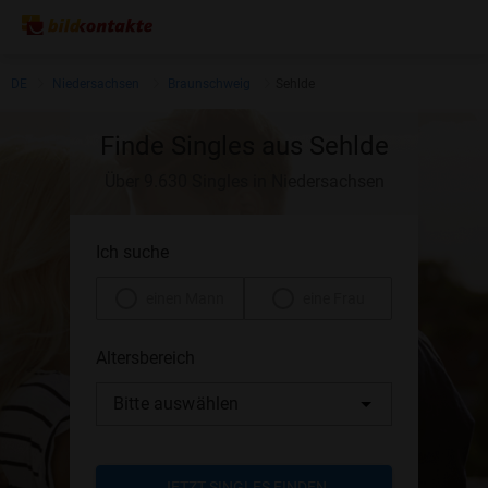
DE
Niedersachsen
Braunschweig
Sehlde
Finde Singles aus Sehlde
Über 9.630 Singles in Niedersachsen
Ich suche
einen Mann
eine Frau
Altersbereich
Bitte auswählen
JETZT SINGLES FINDEN