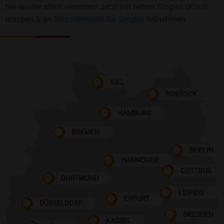
Nie wieder allein verreisen! Jetzt mit netten Singles Urlaub
machen & an
Gruppenreisen für Singles
teilnehmen
KIEL
ROSTOCK
HAMBURG
BREMEN
BERLIN
HANNOVER
COTTBUS
DORTMUND
LEIPZIG
ERFURT
DÜSSELDORF
DRESDEN
KASSEL