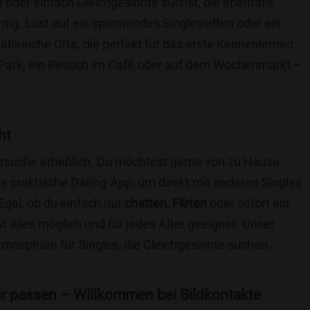
t oder einfach Gleichgesinnte suchst, die ebenfalls
chtig. Lust auf ein spannendes Singletreffen oder ein
ahlreiche Orte, die perfekt für das erste Kennenlernen
 Park, ein Besuch im Café oder auf dem Wochenmarkt –
.
ht
nersuche erheblich. Du möchtest gerne von zu Hause
e praktische Dating-App, um direkt mit anderen Singles
gal, ob du einfach nur
chatten
,
Flirten
oder sofort ein
t alles möglich und für jedes Alter geeignet. Unser
Atmosphäre für Singles, die Gleichgesinnte suchen.
 dir passen – Willkommen bei Bildkontakte