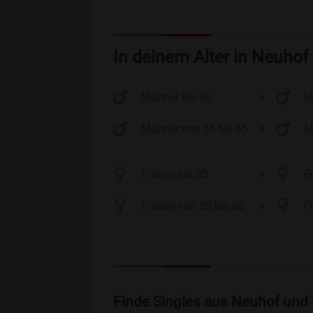
In deinem Alter in Neuhof
Männer
bis 35
M
Männer
von 55 bis 65
M
Frauen
bis 35
F
Frauen
von 55 bis 65
F
Finde Singles aus Neuhof und 