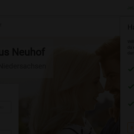
Jet
f
Ha
Wil
du 
aus Neuhof
dam
 Niedersachsen
au
R