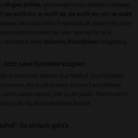
du
Singles treffen
, spannende Dates erleben und
neue
Ob
sie sucht ihn
,
er sucht sie
,
sie sucht sie
oder
er sucht
kommen, der nach Liebe, Freundschaft, einem Flirt oder
re Plattform bietet dir alles, was du für eine
– und das in einer
sicheren
,
freundlichen
Umgebung.
 Jetzt neue Kontakte knüpfen
Single-Frauen und -Männer aus Neuhof. Durchstöbere
 kennen, die zu dir passen. Unsere Partnerbörse
du direkt sehen kannst, wer zu dir passt. Tauche ein in
ng, in der du dich wohlfühlen kannst.
uhof - So einfach geht's