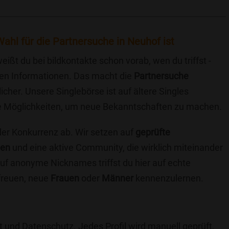
ahl für die Partnersuche in Neuhof ist
eißt du bei bildkontakte schon vorab, wen du triffst -
chen Informationen. Das macht die
Partnersuche
icher. Unsere Singlebörse ist auf ältere Singles
iche Möglichkeiten, um neue Bekanntschaften zu machen.
 der Konkurrenz ab. Wir setzen auf
geprüfte
ten
und eine aktive Community, die wirklich miteinander
uf anonyme Nicknames triffst du hier auf echte
 freuen, neue
Frauen
oder
Männer
kennenzulernen.
t und Datenschutz. Jedes Profil wird manuell geprüft,