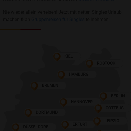
Nie wieder allein verreisen! Jetzt mit netten Singles Urlaub
machen & an
Gruppenreisen für Singles
teilnehmen
KIEL
ROSTOCK
HAMBURG
BREMEN
BERLIN
HANNOVER
COTTBUS
DORTMUND
LEIPZIG
ERFURT
DÜSSELDORF