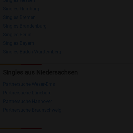
Singles Hessen
Erhalten und beantworten Sie kostenlos
Singles Hamburg
Nachrichten von anderen Mitgliedern.
Singles Bremen
Matching-Spiel
: Matchen Sie täglich bis zu 100
Singles Brandenburg
Profile ohne zusätzliche Kosten. So können Sie
Singles Berlin
Singles Bayern
spielend neue Leute kennenlernen.
Singles Baden-Württemberg
Was macht Bildkontakte besonders?
Kostenlose Kontaktfunktionen
: Im Gegensatz zu
Singles aus Niedersachsen
vielen anderen Singlebörsen bietet Bildkontakte
Partnersuche Weser-Ems
viele wichtige Funktionen zur Kontaktaufnahme
Partnersuche Lüneburg
kostenlos an.
Partnersuche Hannover
Große Community
: Mit über 4 Millionen
Partnersuche Braunschweig
Registrierungen haben Sie beste Chancen,
jemanden zu finden, der zu Ihnen passt.