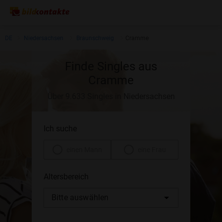
DE
Niedersachsen
Braunschweig
Cramme
Finde Singles aus
Cramme
Über 9.633 Singles in Niedersachsen
Ich suche
einen Mann
eine Frau
Altersbereich
Bitte auswählen