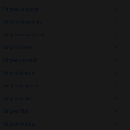
Erfahrung und vielen positiven Bewertungen.
Singles Salzgitter
Kostenlos anmelden und neue Leute kennenlernen
Singles Liebenburg
Singles Kissenbrück
Mit Bildkontakte kannst du den nächsten Schritt wagen –
ohne Druck, aber mit viel Freude. Starte jetzt deine Reise und
Singles Denkte
entdecke, wie schön es ist, jemanden zu finden, der wirklich
zu dir passt.
Singles Haverlah
Singles Börßum
Singles Schladen
Singles Achim
Singles Elbe
Singles Wittmar