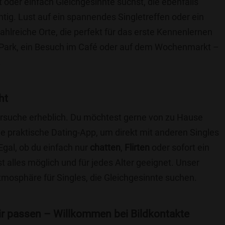
t oder einfach Gleichgesinnte suchst, die ebenfalls
chtig. Lust auf ein spannendes Singletreffen oder ein
ahlreiche Orte, die perfekt für das erste Kennenlernen
 Park, ein Besuch im Café oder auf dem Wochenmarkt –
.
ht
nersuche erheblich. Du möchtest gerne von zu Hause
e praktische Dating-App, um direkt mit anderen Singles
gal, ob du einfach nur
chatten
,
Flirten
oder sofort ein
t alles möglich und für jedes Alter geeignet. Unser
Atmosphäre für Singles, die Gleichgesinnte suchen.
 dir passen – Willkommen bei Bildkontakte