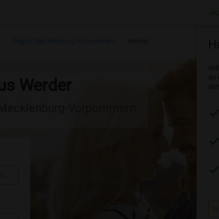
Jet
n
Region Mecklenburg-Vorpommern
Werder
Ha
Wil
du 
aus Werder
dam
n Mecklenburg-Vorpommern
au
R