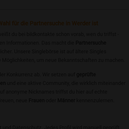
ahl für die Partnersuche in Werder ist
eißt du bei bildkontakte schon vorab, wen du triffst -
chen Informationen. Das macht die
Partnersuche
icher. Unsere Singlebörse ist auf ältere Singles
iche Möglichkeiten, um neue Bekanntschaften zu machen.
 der Konkurrenz ab. Wir setzen auf
geprüfte
ten
und eine aktive Community, die wirklich miteinander
uf anonyme Nicknames triffst du hier auf echte
 freuen, neue
Frauen
oder
Männer
kennenzulernen.
t und Datenschutz. Jedes Profil wird manuell geprüft,