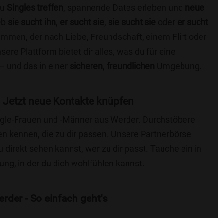
du
Singles treffen
, spannende Dates erleben und
neue
Ob
sie sucht ihn
,
er sucht sie
,
sie sucht sie
oder
er sucht
kommen, der nach Liebe, Freundschaft, einem Flirt oder
re Plattform bietet dir alles, was du für eine
– und das in einer
sicheren
,
freundlichen
Umgebung.
 Jetzt neue Kontakte knüpfen
Single-Frauen und -Männer aus Werder. Durchstöbere
 kennen, die zu dir passen. Unsere Partnerbörse
du direkt sehen kannst, wer zu dir passt. Tauche ein in
ng, in der du dich wohlfühlen kannst.
rder - So einfach geht's