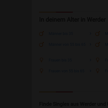
In deinem Alter in Werder
Männer
bis 35
M
Männer
von 55 bis 65
M
Frauen
bis 35
F
Frauen
von 55 bis 65
F
Finde Singles aus Werder und 