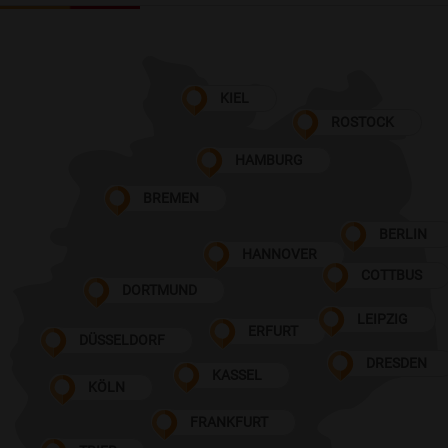
KIEL
ROSTOCK
HAMBURG
BREMEN
BERLIN
HANNOVER
COTTBUS
DORTMUND
LEIPZIG
ERFURT
DÜSSELDORF
DRESDEN
KASSEL
KÖLN
FRANKFURT