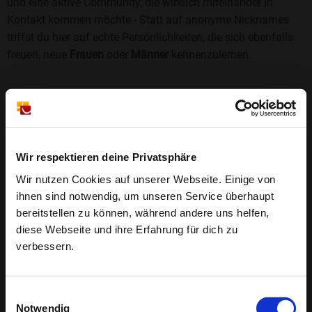
und eine aktive Community, die wirklich miteinander in
Kontakt kommen möchte - Statt auf anonyme Nicknames
triffst du hier auf echte Persönlichkeiten, die sich ebenfalls
freuen, neue
Frauen
oder
Männer
kennenzulernen.
Sicherheit und Vertrauen
Wir legen großen Wert auf Sicherheit und Datenschutz.
Jedes Profil wird manuell geprüft, und freiwillige
Echtheitschecks schaffen zusätzliches Vertrauen. Fake-
Wir respektieren deine Privatsphäre
Profile und unangemessenes Verhalten haben bei uns keinen
Wir nutzen Cookies auf unserer Webseite. Einige von
Platz.
Weiterlesen
ihnen sind notwendig, um unseren Service überhaupt
bereitstellen zu können, während andere uns helfen,
25 Jahre Erfahrung
: Seit 2000 bringt Bildkontakte
diese Webseite und ihre Erfahrung für dich zu
Menschen mit dem Wunsch nach einer
verbessern.
Partnerschaft zusammen. Dabei legen wir
großen Wert auf Sicherheit, Seriosität und eine
FAQ für Neverin
Einwilligungsauswahl
vertrauensvolle Umgebung.
Notwendig