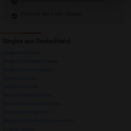
Telefon
und
E-Mail
.
Flirte mit über 4 Mio. Singles!
Kostenlose Funktionen bei Bildkontakte
Registrierung
: Erstellen Sie Ihr eigenes Profil
Singles aus Deutschland
kostenlos.
Mitglieder finden
: Suchen Sie kostenlos nach
Singles Thüringen
anderen Singles die zu Ihnen passen.
Singles Schleswig-Holstein
Profile einsehen
: Sie können andere Profile
Singles Sachsen-Anhalt
inklusive des Profilbldes kostenlos ansehen.
Singles Sachsen
Kostenloses Nachrichtensystem
: Alle wichtigen
Singles Saarland
Funktionen des Nachrichtensystems sind völlig
Singles Rheinland-Pfalz
kostenlos und ohne versteckte Kosten!
Singles Nordrhein-Westfalen
Singles Niedersachsen
Schreiben Sie kostenlos Nachrichten an
Singles Mecklenburg-Vorpommern
anderen Mitgliedern.
Singles Hessen
Erhalten und beantworten Sie kostenlos