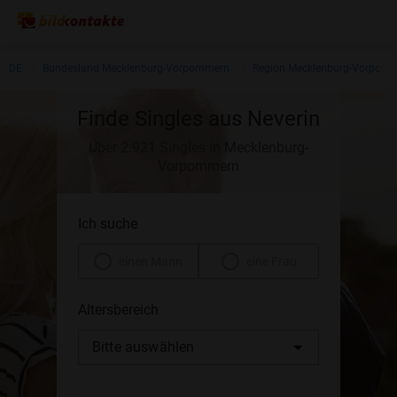
DE
Bundesland Mecklenburg-Vorpommern
Region Mecklenburg-Vorpom
Finde Singles aus Neverin
Über 2.921 Singles in Mecklenburg-
Vorpommern
Ich suche
einen Mann
eine Frau
Altersbereich
Bitte auswählen