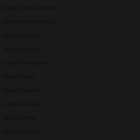
Singles Groß Teetzleben
Kostenlos anmelden und neue Leute kennenlernen
Singles Neubrandenburg
Singles Grischow
Mit Bildkontakte kannst du den nächsten Schritt wagen –
ohne Druck, aber mit viel Freude. Starte jetzt deine Reise und
Singles Pragsdorf
entdecke, wie schön es ist, jemanden zu finden, der wirklich
zu dir passt.
Singles Altentreptow
Singles Zirzow
Singles Datzetal
Singles Genzkow
Singles Werder
Singles Grapzow