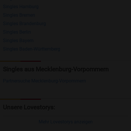
Singles Hamburg
Nachrichten von anderen Mitgliedern.
Singles Bremen
Matching-Spiel
: Matchen Sie täglich bis zu 100
Singles Brandenburg
Profile ohne zusätzliche Kosten. So können Sie
Singles Berlin
Singles Bayern
spielend neue Leute kennenlernen.
Singles Baden-Württemberg
Was macht Bildkontakte besonders?
Kostenlose Kontaktfunktionen
: Im Gegensatz zu
Singles aus Mecklenburg-Vorpommern
vielen anderen Singlebörsen bietet Bildkontakte
Partnersuche Mecklenburg-Vorpommern
viele wichtige Funktionen zur Kontaktaufnahme
kostenlos an.
Große Community
: Mit über 4 Millionen
Unsere Lovestorys:
Registrierungen haben Sie beste Chancen,
jemanden zu finden, der zu Ihnen passt.
Mehr Lovestorys anzeigen
Einfach und intuitiv
: Unsere Plattform ist