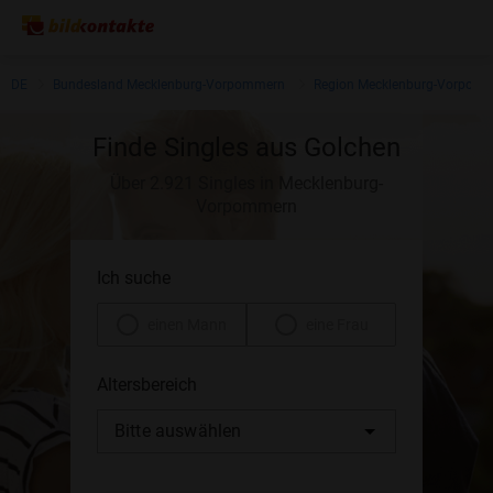
DE
Bundesland Mecklenburg-Vorpommern
Region Mecklenburg-Vorpom
Finde Singles aus Golchen
Über 2.921 Singles in Mecklenburg-
Vorpommern
Ich suche
einen Mann
eine Frau
Altersbereich
Bitte auswählen