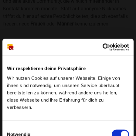
und eine aktive Community, die wirklich miteinander in
Kontakt kommen möchte - Statt auf anonyme Nicknames
triffst du hier auf echte Persönlichkeiten, die sich ebenfalls
freuen, neue
Frauen
oder
Männer
kennenzulernen.
Sicherheit und Vertrauen
Wir legen großen Wert auf Sicherheit und Datenschutz.
Jedes Profil wird manuell geprüft, und freiwillige
Echtheitschecks schaffen zusätzliches Vertrauen. Fake-
Wir respektieren deine Privatsphäre
Profile und unangemessenes Verhalten haben bei uns keinen
Wir nutzen Cookies auf unserer Webseite. Einige von
Platz.
Weiterlesen
ihnen sind notwendig, um unseren Service überhaupt
bereitstellen zu können, während andere uns helfen,
25 Jahre Erfahrung
: Seit 2000 bringt Bildkontakte
diese Webseite und ihre Erfahrung für dich zu
Menschen mit dem Wunsch nach einer
verbessern.
Partnerschaft zusammen. Dabei legen wir
großen Wert auf Sicherheit, Seriosität und eine
FAQ für Golchen
Einwilligungsauswahl
vertrauensvolle Umgebung.
Notwendig