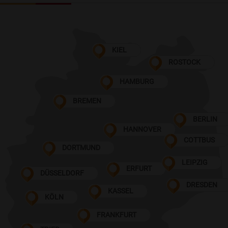
KIEL
ROSTOCK
HAMBURG
BREMEN
BERLIN
HANNOVER
COTTBUS
DORTMUND
LEIPZIG
ERFURT
DÜSSELDORF
DRESDEN
KASSEL
KÖLN
FRANKFURT