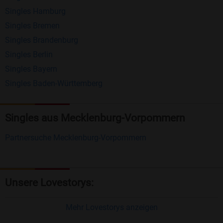
Singles Hamburg
Nachrichten von anderen Mitgliedern.
Singles Bremen
Matching-Spiel
: Matchen Sie täglich bis zu 100
Singles Brandenburg
Profile ohne zusätzliche Kosten. So können Sie
Singles Berlin
Singles Bayern
spielend neue Leute kennenlernen.
Singles Baden-Württemberg
Was macht Bildkontakte besonders?
Kostenlose Kontaktfunktionen
: Im Gegensatz zu
Singles aus Mecklenburg-Vorpommern
vielen anderen Singlebörsen bietet Bildkontakte
Partnersuche Mecklenburg-Vorpommern
viele wichtige Funktionen zur Kontaktaufnahme
kostenlos an.
Große Community
: Mit über 4 Millionen
Unsere Lovestorys:
Registrierungen haben Sie beste Chancen,
jemanden zu finden, der zu Ihnen passt.
Mehr Lovestorys anzeigen
Einfach und intuitiv
: Unsere Plattform ist