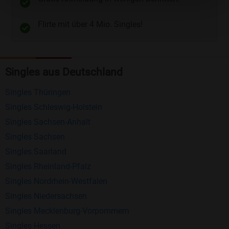
Telefon
und
E-Mail
.
Flirte mit über 4 Mio. Singles!
Kostenlose Funktionen bei Bildkontakte
Registrierung
: Erstellen Sie Ihr eigenes Profil
Singles aus Deutschland
kostenlos.
Mitglieder finden
: Suchen Sie kostenlos nach
Singles Thüringen
anderen Singles die zu Ihnen passen.
Singles Schleswig-Holstein
Profile einsehen
: Sie können andere Profile
Singles Sachsen-Anhalt
inklusive des Profilbldes kostenlos ansehen.
Singles Sachsen
Kostenloses Nachrichtensystem
: Alle wichtigen
Singles Saarland
Funktionen des Nachrichtensystems sind völlig
Singles Rheinland-Pfalz
kostenlos und ohne versteckte Kosten!
Singles Nordrhein-Westfalen
Singles Niedersachsen
Schreiben Sie kostenlos Nachrichten an
Singles Mecklenburg-Vorpommern
anderen Mitgliedern.
Singles Hessen
Erhalten und beantworten Sie kostenlos