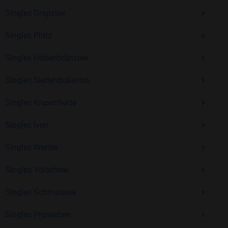
Singles Grapzow
Kostenlos anmelden und neue Leute kennenlernen
Singles Plötz
Singles Hohenbrünzow
Mit Bildkontakte kannst du den nächsten Schritt wagen –
ohne Druck, aber mit viel Freude. Starte jetzt deine Reise und
Singles Siedenbollentin
entdecke, wie schön es ist, jemanden zu finden, der wirklich
zu dir passt.
Singles Krusenfelde
Singles Iven
Singles Werder
Singles Völschow
Singles Schmarsow
Singles Pripsleben