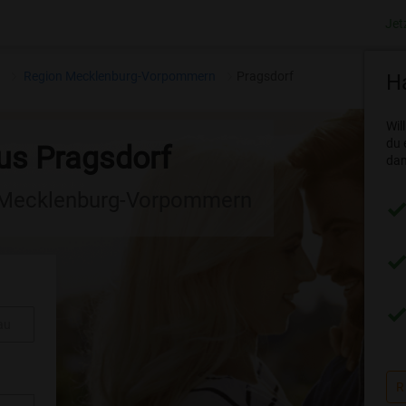
Jet
n
Region Mecklenburg-Vorpommern
Pragsdorf
Ha
Wil
du 
aus Pragsdorf
dam
n Mecklenburg-Vorpommern
au
R