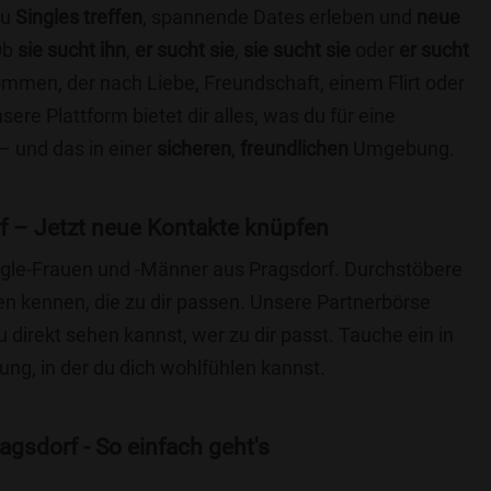
du
Singles treffen
, spannende Dates erleben und
neue
Ob
sie sucht ihn
,
er sucht sie
,
sie sucht sie
oder
er sucht
kommen, der nach Liebe, Freundschaft, einem Flirt oder
re Plattform bietet dir alles, was du für eine
– und das in einer
sicheren
,
freundlichen
Umgebung.
f – Jetzt neue Kontakte knüpfen
ingle-Frauen und -Männer aus Pragsdorf. Durchstöbere
 kennen, die zu dir passen. Unsere Partnerbörse
du direkt sehen kannst, wer zu dir passt. Tauche ein in
ng, in der du dich wohlfühlen kannst.
gsdorf - So einfach geht's