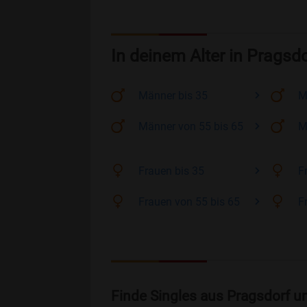
In deinem Alter in Pragsdo
Männer
bis 35
M
Männer
von 55 bis 65
M
Frauen
bis 35
F
Frauen
von 55 bis 65
F
Finde Singles aus Pragsdorf u