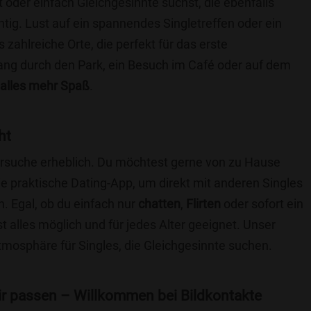
t oder einfach Gleichgesinnte suchst, die ebenfalls
chtig. Lust auf ein spannendes Singletreffen oder ein
 zahlreiche Orte, die perfekt für das erste
ang durch den Park, ein Besuch im Café oder auf dem
alles mehr Spaß
.
ht
nersuche erheblich. Du möchtest gerne von zu Hause
e praktische Dating-App, um direkt mit anderen Singles
. Egal, ob du einfach nur
chatten
,
Flirten
oder sofort ein
t alles möglich und für jedes Alter geeignet. Unser
Atmosphäre für Singles, die Gleichgesinnte suchen.
 dir passen – Willkommen bei Bildkontakte