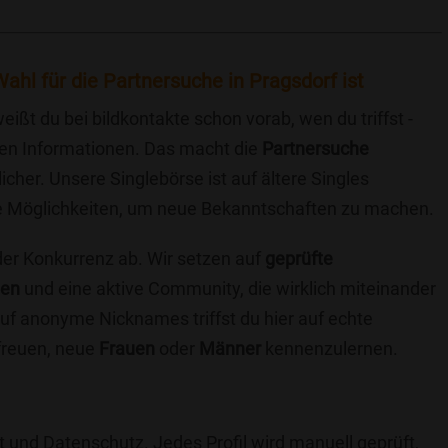
ahl für die Partnersuche in Pragsdorf ist
eißt du bei bildkontakte schon vorab, wen du triffst -
chen Informationen. Das macht die
Partnersuche
icher. Unsere Singlebörse ist auf ältere Singles
iche Möglichkeiten, um neue Bekanntschaften zu machen.
 der Konkurrenz ab. Wir setzen auf
geprüfte
ten
und eine aktive Community, die wirklich miteinander
uf anonyme Nicknames triffst du hier auf echte
 freuen, neue
Frauen
oder
Männer
kennenzulernen.
t und Datenschutz. Jedes Profil wird manuell geprüft,