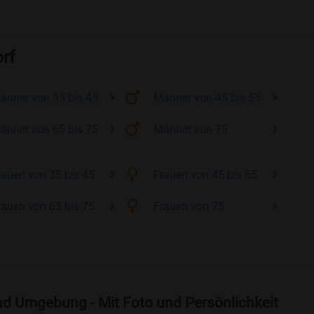
rf
änner
von 35 bis 45
Männer
von 45 bis 55
änner
von 65 bis 75
Männer
von 75
rauen
von 35 bis 45
Frauen
von 45 bis 55
rauen
von 65 bis 75
Frauen
von 75
nd Umgebung - Mit Foto und Persönlichkeit