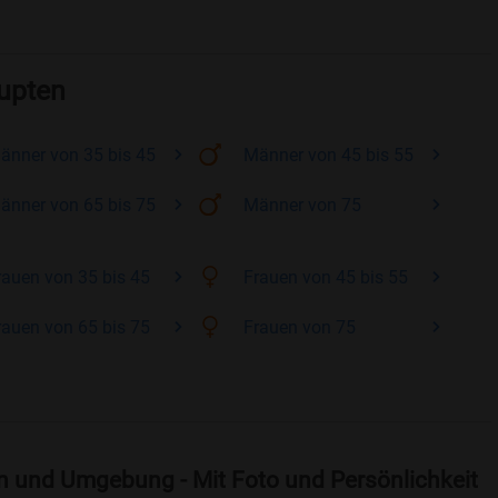
aupten
änner
von 35 bis 45
Männer
von 45 bis 55
änner
von 65 bis 75
Männer
von 75
rauen
von 35 bis 45
Frauen
von 45 bis 55
rauen
von 65 bis 75
Frauen
von 75
n und Umgebung - Mit Foto und Persönlichkeit