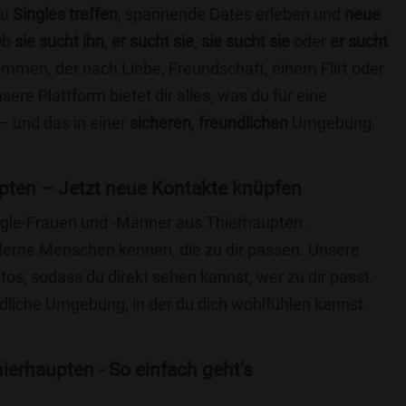
du
Singles treffen
, spannende Dates erleben und
neue
Ob
sie sucht ihn
,
er sucht sie
,
sie sucht sie
oder
er sucht
kommen, der nach Liebe, Freundschaft, einem Flirt oder
re Plattform bietet dir alles, was du für eine
– und das in einer
sicheren
,
freundlichen
Umgebung.
pten – Jetzt neue Kontakte knüpfen
ingle-Frauen und -Männer aus Thierhaupten.
lerne Menschen kennen, die zu dir passen. Unsere
otos, sodass du direkt sehen kannst, wer zu dir passt.
ndliche Umgebung, in der du dich wohlfühlen kannst.
ierhaupten - So einfach geht's