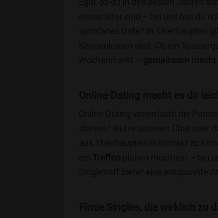
Egal, ob du in den besten Jahren bis
etwas älter sind – bei uns bist du ri
spontanes Date? In Thierhaupten gibt
Kennenlernen sind. Ob ein Spazierg
Wochenmarkt –
gemeinsam macht 
Online-Dating macht es dir leic
Online-Dating vereinfacht die Part
starten? Nutze unseren Chat oder di
aus Thierhaupten in Kontakt zu kom
ein
Treffen
planen möchtest – bei uns
Singletreff bietet eine entspannte 
Finde Singles, die wirklich zu