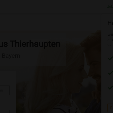
Jet
Ha
Wil
du 
aus Thierhaupten
dam
n Bayern
au
R