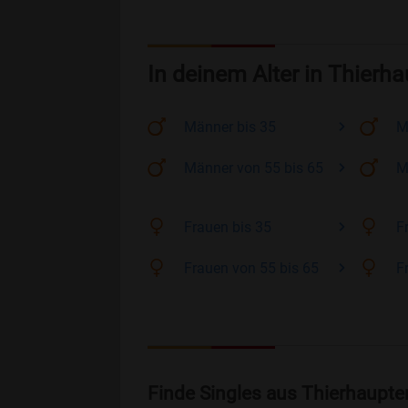
In deinem Alter in Thierh
Männer
bis 35
M
Männer
von 55 bis 65
M
Frauen
bis 35
F
Frauen
von 55 bis 65
F
Finde Singles aus Thierhaupte