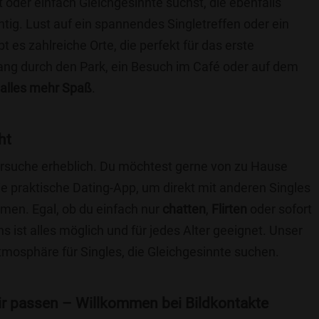
t oder einfach Gleichgesinnte suchst, die ebenfalls
chtig. Lust auf ein spannendes Singletreffen oder ein
 es zahlreiche Orte, die perfekt für das erste
ang durch den Park, ein Besuch im Café oder auf dem
alles mehr Spaß
.
ht
nersuche erheblich. Du möchtest gerne von zu Hause
e praktische Dating-App, um direkt mit anderen Singles
men. Egal, ob du einfach nur
chatten
,
Flirten
oder sofort
 ist alles möglich und für jedes Alter geeignet. Unser
Atmosphäre für Singles, die Gleichgesinnte suchen.
 dir passen – Willkommen bei Bildkontakte