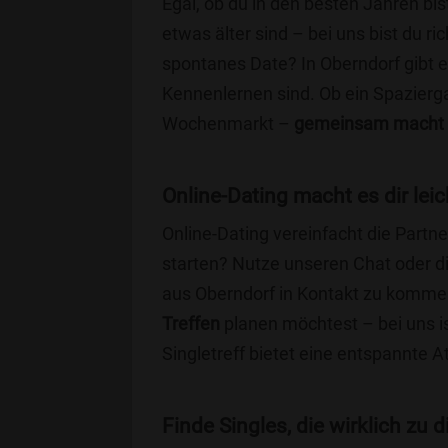
Egal, ob du in den besten Jahren bis
etwas älter sind – bei uns bist du ri
spontanes Date? In Oberndorf gibt es
Kennenlernen sind. Ob ein Spazierg
Wochenmarkt –
gemeinsam macht 
Online-Dating macht es dir leic
Online-Dating vereinfacht die Part
starten? Nutze unseren Chat oder di
aus Oberndorf in Kontakt zu kommen
Treffen
planen möchtest – bei uns is
Singletreff bietet eine entspannte 
Finde Singles, die wirklich zu