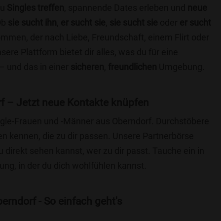
du
Singles treffen
, spannende Dates erleben und
neue
Ob
sie sucht ihn
,
er sucht sie
,
sie sucht sie
oder
er sucht
kommen, der nach Liebe, Freundschaft, einem Flirt oder
re Plattform bietet dir alles, was du für eine
– und das in einer
sicheren
,
freundlichen
Umgebung.
f – Jetzt neue Kontakte knüpfen
ingle-Frauen und -Männer aus Oberndorf. Durchstöbere
 kennen, die zu dir passen. Unsere Partnerbörse
du direkt sehen kannst, wer zu dir passt. Tauche ein in
ng, in der du dich wohlfühlen kannst.
erndorf - So einfach geht's