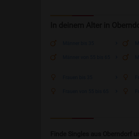
In deinem Alter in Obernd
Männer
bis 35
M
Männer
von 55 bis 65
M
Frauen
bis 35
F
Frauen
von 55 bis 65
F
Finde Singles aus Oberndorf u