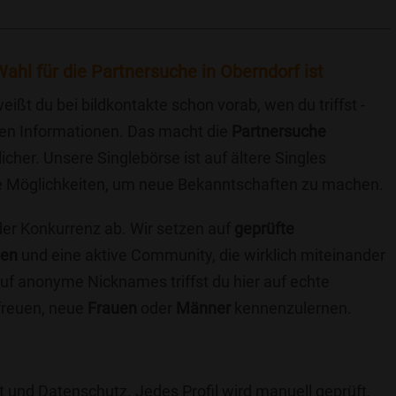
ahl für die Partnersuche in Oberndorf ist
eißt du bei bildkontakte schon vorab, wen du triffst -
chen Informationen. Das macht die
Partnersuche
icher. Unsere Singlebörse ist auf ältere Singles
iche Möglichkeiten, um neue Bekanntschaften zu machen.
 der Konkurrenz ab. Wir setzen auf
geprüfte
ten
und eine aktive Community, die wirklich miteinander
uf anonyme Nicknames triffst du hier auf echte
 freuen, neue
Frauen
oder
Männer
kennenzulernen.
t und Datenschutz. Jedes Profil wird manuell geprüft,