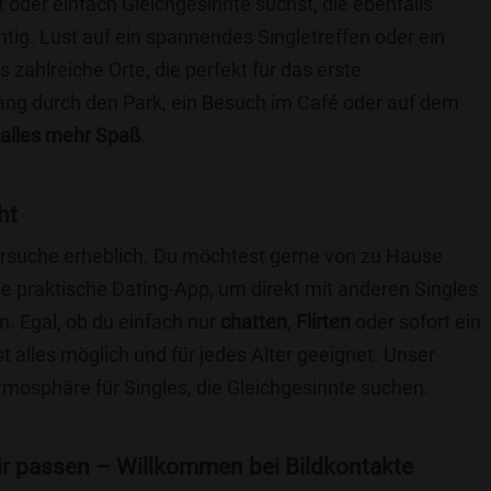
t oder einfach Gleichgesinnte suchst, die ebenfalls
chtig. Lust auf ein spannendes Singletreffen oder ein
 zahlreiche Orte, die perfekt für das erste
ang durch den Park, ein Besuch im Café oder auf dem
alles mehr Spaß
.
ht
nersuche erheblich. Du möchtest gerne von zu Hause
e praktische Dating-App, um direkt mit anderen Singles
. Egal, ob du einfach nur
chatten
,
Flirten
oder sofort ein
t alles möglich und für jedes Alter geeignet. Unser
Atmosphäre für Singles, die Gleichgesinnte suchen.
 dir passen – Willkommen bei Bildkontakte