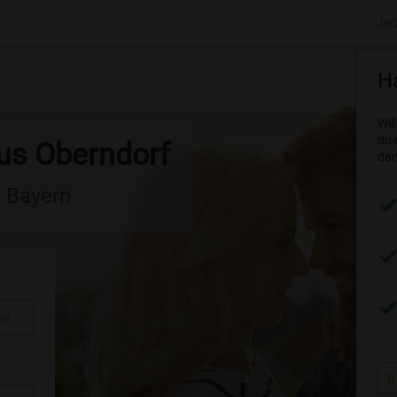
Jet
Ha
Wil
du 
aus Oberndorf
dam
n Bayern
au
R