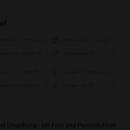
orf
änner
von 35 bis 45
Männer
von 45 bis 55
änner
von 65 bis 75
Männer
von 75
rauen
von 35 bis 45
Frauen
von 45 bis 55
rauen
von 65 bis 75
Frauen
von 75
nd Umgebung - Mit Foto und Persönlichkeit