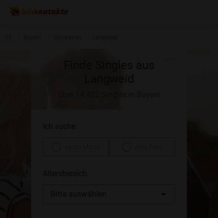
DE
Bayern
Schwaben
Langweid
Finde Singles aus
Langweid
Über 14.432 Singles in Bayern
Ich suche
einen Mann
eine Frau
Altersbereich
Bitte auswählen