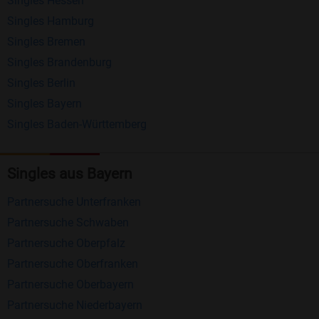
Singles Hessen
Erhalten und beantworten Sie kostenlos
Singles Hamburg
Nachrichten von anderen Mitgliedern.
Singles Bremen
Matching-Spiel
: Matchen Sie täglich bis zu 100
Singles Brandenburg
Profile ohne zusätzliche Kosten. So können Sie
Singles Berlin
Singles Bayern
spielend neue Leute kennenlernen.
Singles Baden-Württemberg
Was macht Bildkontakte besonders?
Kostenlose Kontaktfunktionen
: Im Gegensatz zu
Singles aus Bayern
vielen anderen Singlebörsen bietet Bildkontakte
Partnersuche Unterfranken
viele wichtige Funktionen zur Kontaktaufnahme
Partnersuche Schwaben
kostenlos an.
Partnersuche Oberpfalz
Große Community
: Mit über 4 Millionen
Partnersuche Oberfranken
Registrierungen haben Sie beste Chancen,
Partnersuche Oberbayern
jemanden zu finden, der zu Ihnen passt.
Partnersuche Niederbayern