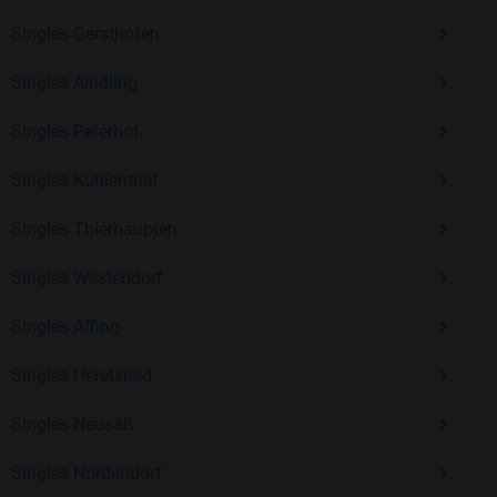
Erfahrung und vielen positiven Bewertungen.
Singles Gersthofen
Kostenlos anmelden und neue Leute kennenlernen
Singles Aindling
Singles Peterhof
Mit Bildkontakte kannst du den nächsten Schritt wagen –
ohne Druck, aber mit viel Freude. Starte jetzt deine Reise und
Singles Kühlenthal
entdecke, wie schön es ist, jemanden zu finden, der wirklich
zu dir passt.
Singles Thierhaupten
Singles Westendorf
Singles Affing
Singles Heretsried
Singles Neusäß
Singles Nordendorf